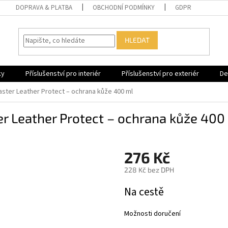
DOPRAVA & PLATBA
OBCHODNÍ PODMÍNKY
GDPR
HLEDAT
ky
Příslušenství pro interiér
Příslušenství pro exteriér
De
aster Leather Protect – ochrana kůže 400 ml
er Leather Protect – ochrana kůže 400
276 Kč
228 Kč bez DPH
Měrná
Na cestě
cena:
Možnosti doručení