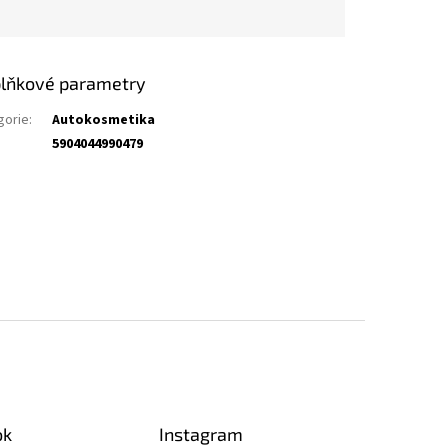
lňkové parametry
gorie
:
Autokosmetika
5904044990479
ok
Instagram