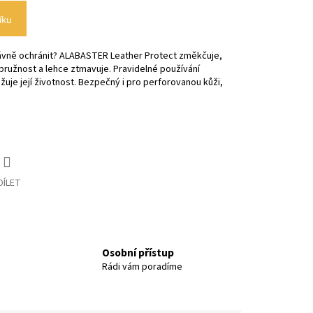
íku
ávně ochránit? ALABASTER Leather Protect změkčuje,
 pružnost a lehce ztmavuje. Pravidelné používání
žuje její životnost. Bezpečný i pro perforovanou kůži,
DÍLET
Osobní přístup
Rádi vám poradíme