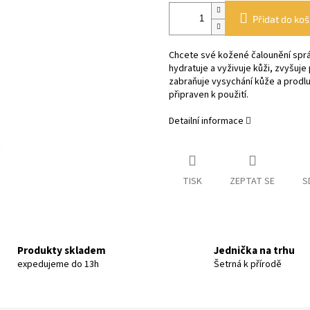
Přidat do koš
Chcete své kožené čalounění spr
hydratuje a vyživuje kůži, zvyšuje
zabraňuje vysychání kůže a prodlu
připraven k použití.
Detailní informace
TISK
ZEPTAT SE
S
Produkty skladem
Jednička na trhu
expedujeme do 13h
Šetrná k přírodě