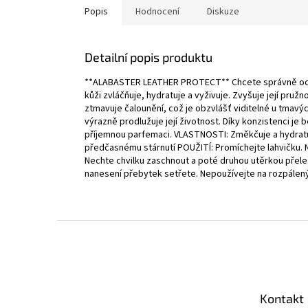
Popis
Hodnocení
Diskuze
Detailní popis produktu
**ALABASTER LEATHER PROTECT** Chcete správně ochr
kůži zvláčňuje, hydratuje a vyživuje. Zvyšuje její pruž
ztmavuje čalounění, což je obzvlášť viditelné u tmavý
výrazně prodlužuje její životnost. Díky konzistenci je
příjemnou parfemaci. VLASTNOSTI: Změkčuje a hydratuj
předčasnému stárnutí POUŽITÍ: Promíchejte lahvičku. 
Nechte chvilku zaschnout a poté druhou utěrkou přeleš
nanesení přebytek setřete. Nepoužívejte na rozpálený
Z
á
p
a
t
Kontakt
í