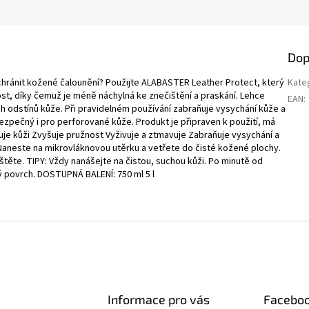
Dop
ánit kožené čalounění? Použijte ALABASTER Leather Protect, který
Kate
nost, díky čemuž je méně náchylná ke znečištění a praskání. Lehce
EAN
:
ch odstínů kůže. Při pravidelném používání zabraňuje vysychání kůže a
 bezpečný i pro perforované kůže. Produkt je připraven k použití, má
e kůži Zvyšuje pružnost Vyživuje a ztmavuje Zabraňuje vysychání a
Naneste na mikrovláknovou utěrku a vetřete do čisté kožené plochy.
těte. TIPY: Vždy nanášejte na čistou, suchou kůži. Po minutě od
 povrch. DOSTUPNÁ BALENÍ: 750 ml 5 l
Informace pro vás
Facebo