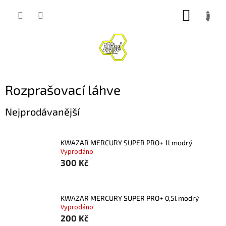
Přejít
NÁKUP
na
obsah
KOŠÍK
Rozprašovací láhve
Nejprodávanější
KWAZAR MERCURY SUPER PRO+ 1l modrý
Vyprodáno
300 Kč
KWAZAR MERCURY SUPER PRO+ 0,5l modrý
Vyprodáno
200 Kč