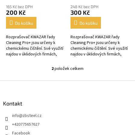
ů
165 Kč bez DPH
248 Kč bez DPH
200 Kč
300 Kč
Do košíku
Do košíku
Rozprašovač KWAZAR řady
Rozprašovač KWAZAR řady
Cleaning Pro+ jsou určeny k
Cleaning Pro+ jsou určeny k
chemickému čištění. Své využití
chemickému čištění. Své využití
najdou v úklidových firmách,
najdou v úklidových firmách,
autoservisech, zemědělství,
autoservisech, zemědělství,
potravinářství a stavebnictví. ...
potravinářství a stavebnictví. ...
2
položek celkem
O
v
l
Z
á
á
d
p
a
a
Kontakt
c
t
í
info
@
zbsteel.cz
í
p
r
+420775657627
v
Facebook
k