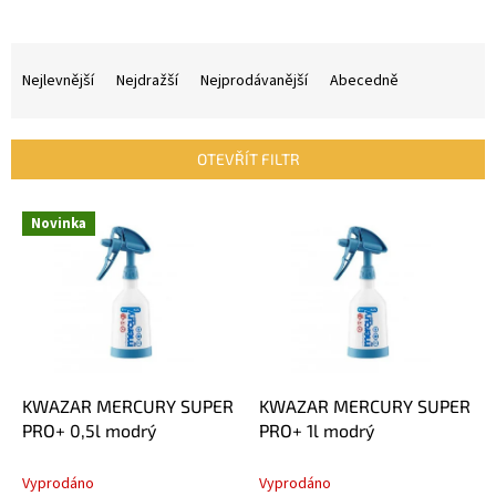
Ř
a
Nejlevnější
Nejdražší
Nejprodávanější
Abecedně
z
e
n
OTEVŘÍT FILTR
í
p
V
r
Novinka
ý
o
p
d
i
u
s
k
p
t
r
ů
o
d
KWAZAR MERCURY SUPER
KWAZAR MERCURY SUPER
u
PRO+ 0,5l modrý
PRO+ 1l modrý
k
t
Vyprodáno
Vyprodáno