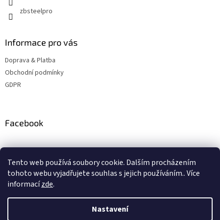
y
zbsteelpro
v
ý
p
Informace pro vás
i
s
Doprava & Platba
u
Obchodní podmínky
GDPR
Facebook
Instagram
Tento web používá soubory cookie. Dalším procházením
tohoto webu vyjadřujete souhlas s jejich používáním.. Více
informací
zde
.
Vytvořil Shoptet
Nastavení