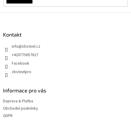
Z
á
p
a
Kontakt
t
info
@
zbsteel.cz
í
+420775657627
Facebook
zbsteelpro
Informace pro vás
Doprava & Platba
Obchodní podmínky
GDPR