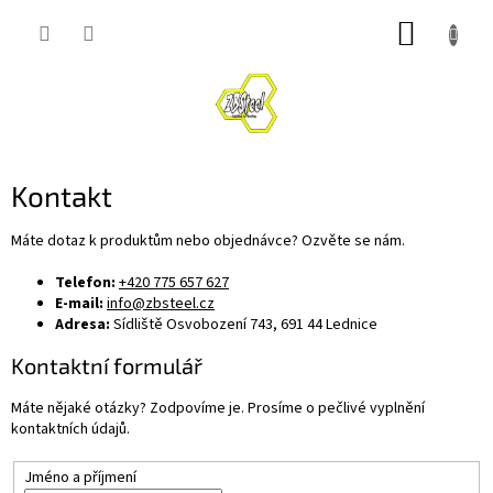
Přejít
NÁKUP
na
obsah
KOŠÍK
Kontakt
Máte dotaz k produktům nebo objednávce? Ozvěte se nám.
Telefon:
+420 775 657 627
E-mail:
info@zbsteel.cz
Adresa:
Sídliště Osvobození 743, 691 44 Lednice
Kontaktní formulář
Máte nějaké otázky? Zodpovíme je. Prosíme o pečlivé vyplnění
kontaktních údajů.
Jméno a příjmení