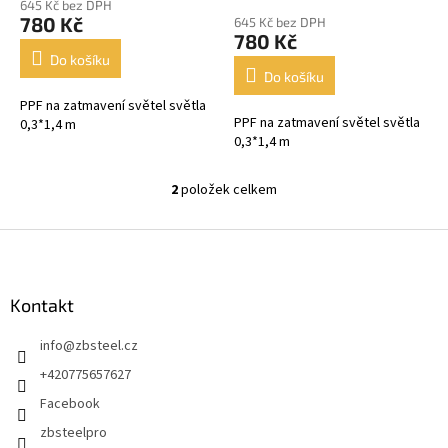
ů
645 Kč bez DPH
produktu
780 Kč
645 Kč bez DPH
je
780 Kč
5,0
Do košíku
z
Do košíku
5
PPF na zatmavení světel světla
hvězdiček.
PPF na zatmavení světel světla
0,3*1,4 m
0,3*1,4 m
2
položek celkem
O
v
l
Z
á
á
d
p
a
a
Kontakt
c
t
í
info
@
zbsteel.cz
í
p
r
+420775657627
v
Facebook
k
y
zbsteelpro
v