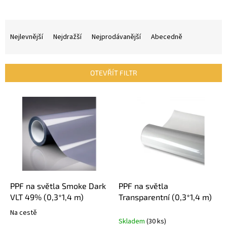
Ř
a
Nejlevnější
Nejdražší
Nejprodávanější
Abecedně
z
e
n
OTEVŘÍT FILTR
í
p
V
r
ý
o
p
d
i
u
s
k
p
t
r
ů
o
d
PPF na světla Smoke Dark
PPF na světla
u
VLT 49% (0,3*1,4 m)
Transparentní (0,3*1,4 m)
k
Na cestě
Průměrné
t
Skladem
(30 ks)
hodnocení