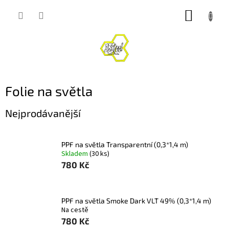
Přejít
NÁKUP
na
obsah
KOŠÍK
Folie na světla
Nejprodávanější
PPF na světla Transparentní (0,3*1,4 m)
Skladem
(30 ks)
780 Kč
PPF na světla Smoke Dark VLT 49% (0,3*1,4 m)
Na cestě
780 Kč