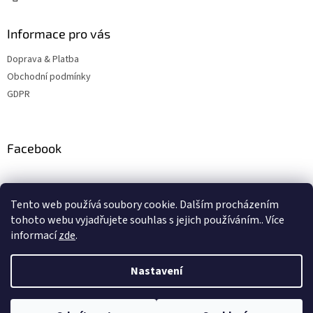
ý
p
Informace pro vás
i
s
Doprava & Platba
u
Obchodní podmínky
GDPR
Facebook
Instagram
Tento web používá soubory cookie. Dalším procházením
tohoto webu vyjadřujete souhlas s jejich používáním.. Více
informací
zde
.
Vytvořil Shoptet
Nastavení
Copyright 2026
ZBSteelshop
. Všechna práva vyhrazena.
Upravit