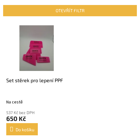
e
n
OTEVŘÍT FILTR
í
p
V
r
ý
o
p
d
i
u
s
k
p
t
r
ů
o
d
Set stěrek pro lepení PPF
u
k
t
Na cestě
ů
537 Kč bez DPH
650 Kč
Do košíku