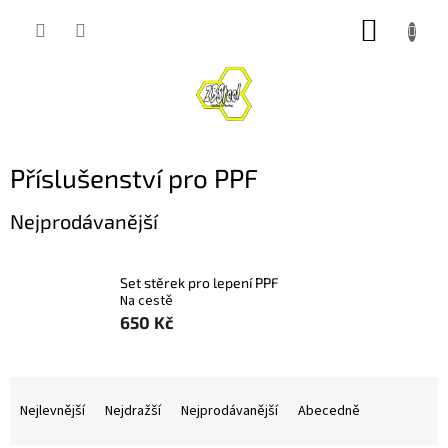
Přejít
NÁKUP
na
obsah
KOŠÍK
Příslušenství pro PPF
Nejprodávanější
Set stěrek pro lepení PPF
Na cestě
650 Kč
Ř
a
Nejlevnější
Nejdražší
Nejprodávanější
Abecedně
z