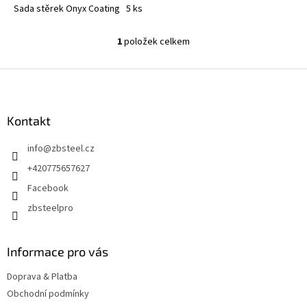
Sada stěrek Onyx Coating 5 ks
1
položek celkem
O
v
l
Z
á
á
d
p
a
a
Kontakt
c
t
í
info
@
zbsteel.cz
í
p
r
+420775657627
v
Facebook
k
y
zbsteelpro
v
ý
p
Informace pro vás
i
s
Doprava & Platba
u
Obchodní podmínky