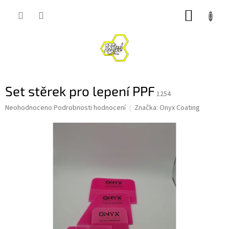
Přejít
NÁKUP
na
obsah
KOŠÍK
Set stěrek pro lepení PPF
1254
Průměrné
Neohodnoceno
Podrobnosti hodnocení
Značka:
Onyx Coating
hodnocení
produktu
je
0,0
z
5
hvězdiček.