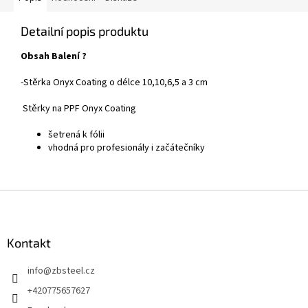
Detailní popis produktu
Obsah Balení ?
-
Stěrka Onyx Coating o délce 10,10,6,5 a 3 cm
Stěrky na PPF Onyx Coating
šetrená k fólii
vhodná pro profesionály i začátečníky
Z
á
p
a
Kontakt
t
info
@
zbsteel.cz
í
+420775657627