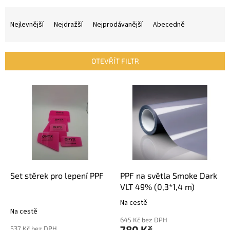
Ř
a
Nejlevnější
Nejdražší
Nejprodávanější
Abecedně
z
e
n
OTEVŘÍT FILTR
í
p
V
r
ý
o
p
d
i
u
s
k
p
t
r
ů
o
d
Set stěrek pro lepení PPF
PPF na světla Smoke Dark
u
VLT 49% (0,3*1,4 m)
k
Na cestě
Průměrné
t
Na cestě
hodnocení
ů
645 Kč bez DPH
produktu
780 Kč
537 Kč bez DPH