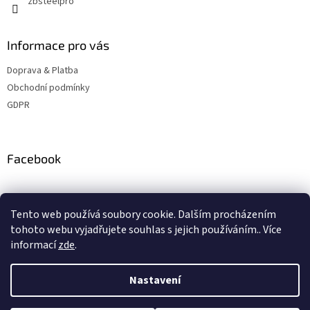
zbsteelpro
v
ý
p
Informace pro vás
i
s
Doprava & Platba
u
Obchodní podmínky
GDPR
Facebook
Instagram
Tento web používá soubory cookie. Dalším procházením
tohoto webu vyjadřujete souhlas s jejich používáním.. Více
informací
zde
.
Vytvořil Shoptet
Nastavení