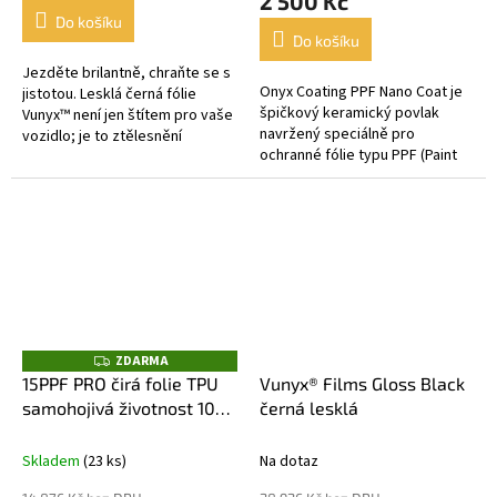
2 500 Kč
5,0
Do košíku
z
Do košíku
5
Jezděte brilantně, chraňte se s
hvězdiček.
Onyx Coating PPF Nano Coat je
jistotou. Lesklá černá fólie
špičkový keramický povlak
Vunyx™️ není jen štítem pro vaše
navržený speciálně pro
vozidlo; je to ztělesnění
ochranné fólie typu PPF (Paint
bezkonkurenční elegance a
Protection Film) a vinylové fólie.
vynikající ochrany. Je to...
Jeho pokročilé složení
zajišťuje...
ZDARMA
Z
D
15PPF PRO čirá folie TPU
Vunyx® Films Gloss Black
A
samohojivá životnost 10
černá lesklá
R
M
let -role
A
Skladem
(23 ks)
Na dotaz