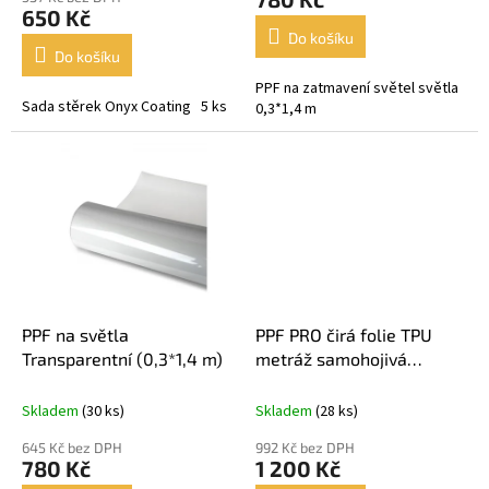
je
650 Kč
5,0
Do košíku
z
Do košíku
5
PPF na zatmavení světel světla
hvězdiček.
Sada stěrek Onyx Coating 5 ks
0,3*1,4 m
PPF na světla
PPF PRO čirá folie TPU
Transparentní (0,3*1,4 m)
metráž samohojivá
životnost 10 let
Skladem
(30 ks)
Skladem
(28 ks)
645 Kč bez DPH
992 Kč bez DPH
780 Kč
1 200 Kč