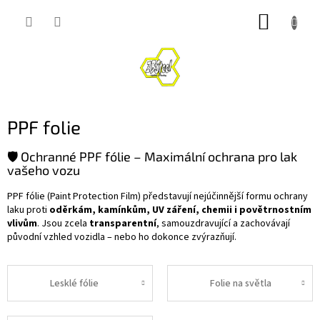
Přejít
NÁKUP
na
obsah
KOŠÍK
PPF folie
🛡️ Ochranné PPF fólie – Maximální ochrana pro lak
vašeho vozu
PPF fólie (Paint Protection Film) představují nejúčinnější formu ochrany
laku proti
oděrkám, kamínkům, UV záření, chemii i povětrnostním
vlivům
. Jsou zcela
transparentní
, samouzdravující a zachovávají
původní vzhled vozidla – nebo ho dokonce zvýrazňují.
Lesklé fólie
Folie na světla