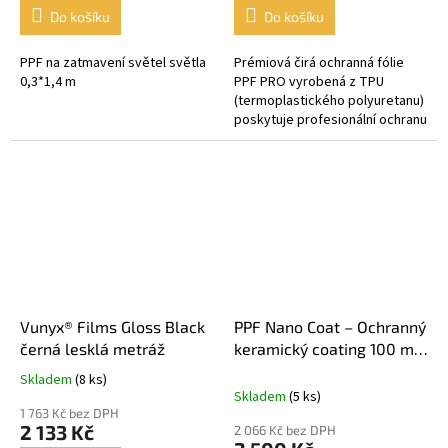
Do košíku
Do košíku
PPF na zatmavení světel světla
Prémiová čirá ochranná fólie
0,3*1,4 m
PPF PRO vyrobená z TPU
(termoplastického polyuretanu)
poskytuje profesionální ochranu
lakovaných ploch vozidla. Díky
samohojivé technologii a...
Vunyx® Films Gloss Black
PPF Nano Coat – Ochranný
černá lesklá metráž
keramický coating 100 ml
Onyx Coating
Skladem
(8 ks)
Průměrné
Skladem
(5 ks)
hodnocení
1 763 Kč bez DPH
produktu
2 133 Kč
2 066 Kč bez DPH
je