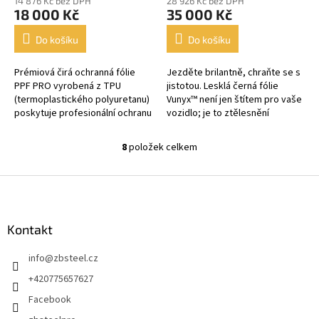
14 876 Kč bez DPH
28 926 Kč bez DPH
18 000 Kč
35 000 Kč
Do košíku
Do košíku
Prémiová čirá ochranná fólie
Jezděte brilantně, chraňte se s
PPF PRO vyrobená z TPU
jistotou. Lesklá černá fólie
(termoplastického polyuretanu)
Vunyx™️ není jen štítem pro vaše
poskytuje profesionální ochranu
vozidlo; je to ztělesnění
lakovaných ploch vozidla. Díky
bezkonkurenční elegance a
samohojivé technologii a...
vynikající ochrany. Je to...
8
položek celkem
O
v
l
Z
á
á
d
p
a
a
Kontakt
c
t
í
info
@
zbsteel.cz
í
p
r
+420775657627
v
Facebook
k
y