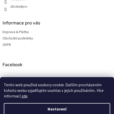
zbsteelpro
Informace pro vás
Doprava & Platba
Obchodní podmínky
GDPR
Facebook
Instagram
Tento web používá soubory cookie. Dalším procházením
tohoto webu vyjadřujete souhlas s jejich používáním.. Více
informací
zde
.
Vytvořil Shoptet
Nastavení