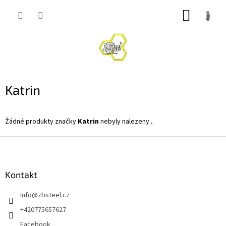
Přejít
NÁKUP
na
obsah
KOŠÍK
Katrin
Žádné produkty značky
Katrin
nebyly nalezeny...
Z
á
p
a
Kontakt
t
info
@
zbsteel.cz
í
+420775657627
Facebook