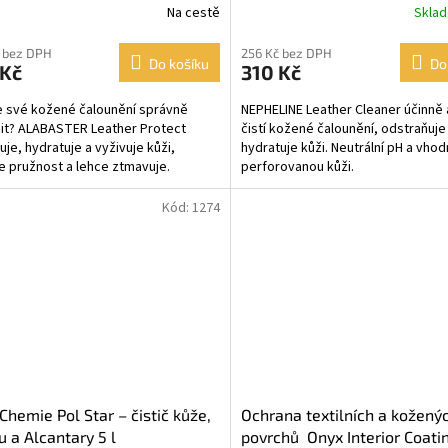
Na cestě
Skla
 bez DPH
256 Kč bez DPH
Do košíku
Do
 Kč
310 Kč
 své kožené čalounění správně
NEPHELINE Leather Cleaner účinně 
it? ALABASTER Leather Protect
čistí kožené čalounění, odstraňuje
je, hydratuje a vyživuje kůži,
hydratuje kůži. Neutrální pH a vhod
e pružnost a lehce ztmavuje.
perforovanou kůži.
elné používání zabraňuje...
Kód:
1274
Chemie Pol Star – čistič kůže,
Ochrana textilních a kožený
lu a Alcantary 5 l
povrchů Onyx Interior Coati