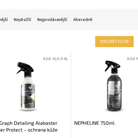
nější
Nejdražší
Nejprodávanější
Abecedně
OTEVŘÍT FILTR
Kód:
ALA-0-4L
Kód:
Graph Detailing Alabaster
NEPHELINE 750ml
er Protect – ochrana kůže
ml