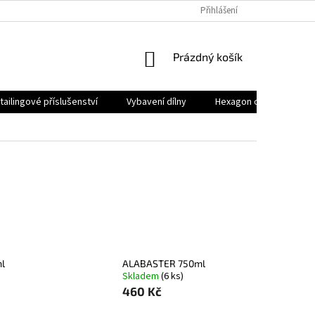
Přihlášení
NÁKUPNÍ
Prázdný košík
KOŠÍK
tailingové příslušenství
Vybavení dílny
Hexagon osvětlení
l
ALABASTER 750ml
Skladem
(6 ks)
460 Kč