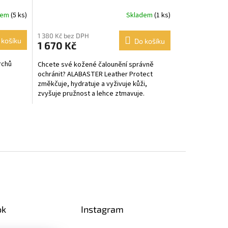
dem
(5 ks)
Skladem
(1 ks)
1 380 Kč bez DPH
 košíku
Do košíku
1 670 Kč
vrchů
Chcete své kožené čalounění správně
ochránit? ALABASTER Leather Protect
změkčuje, hydratuje a vyživuje kůži,
zvyšuje pružnost a lehce ztmavuje.
Pravidelné používání zabraňuje...
ok
Instagram