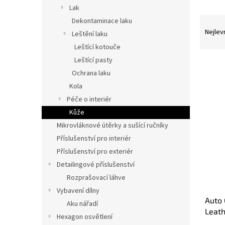
n
Lak
e
Ř
Dekontaminace laku
l
a
Nejlev
Leštění laku
z
Leštící kotouče
e
Leštící pasty
n
Ochrana laku
í
p
Kola
V
r
Péče o interiér
ý
o
Kůže
p
d
i
Mikrovláknové útěrky a sušící ručníky
u
s
Příslušenství pro interiér
k
p
Příslušenství pro exteriér
t
r
ů
Detailingové příslušenství
o
Rozprašovací láhve
d
u
Vybavení dílny
Auto 
k
Aku nářadí
Leath
t
Hexagon osvětlení
400 
ů