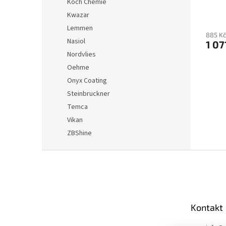
Koch Chemie
Kwazar
Lemmen
885 Kč
Nasiol
1 07
Nordvlies
Oehme
Onyx Coating
Steinbruckner
Temca
Vikan
ZBShine
Z
á
p
a
t
Kontakt
í