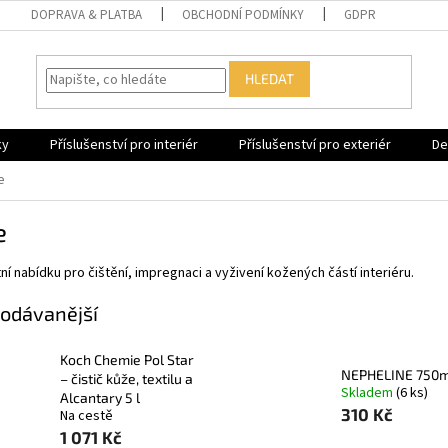
DOPRAVA & PLATBA
OBCHODNÍ PODMÍNKY
GDPR
HLEDAT
ky
Příslušenství pro interiér
Příslušenství pro exteriér
De
e
e
í nabídku pro čištění, impregnaci a vyživení kožených částí interiéru.
odávanější
Koch Chemie Pol Star
NEPHELINE 750m
– čistič kůže, textilu a
Skladem
(6 ks)
Alcantary 5 l
310 Kč
Na cestě
1 071 Kč