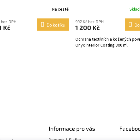
ml
Na cestě
Skla
 bez DPH
992 Kč bez DPH
Do košíku
Do
1 Kč
1 200 Kč
Ochrana textilních a kožených po
Onyx Interior Coating 300 ml
O
v
l
á
d
a
c
í
p
r
Informace pro vás
Facebo
v
k