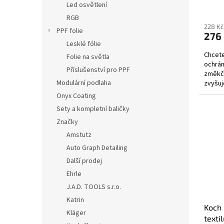
Led osvětlení
RGB
228 Kč
PPF folie
276
Lesklé fólie
Chcete
Folie na světla
ochrán
Příslušenství pro PPF
změkču
Modulární podlaha
zvyšuj
Pravid
Onyx Coating
Sety a kompletní baličky
Značky
Amstutz
Auto Graph Detailing
Další prodej
Ehrle
J.A.D. TOOLS s.r.o.
Katrin
Koch 
Kläger
texti