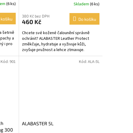
dem
(6 ks)
Skladem
(6 ks)
380 Kč bez DPH
 košíku
Do košíku
460 Kč
a šetrně
Chcete své kožené čalounění správně
 pachy a
ochránit? ALABASTER Leather Protect
ný i pro
změkčuje, hydratuje a vyživuje kůži,
zvyšuje pružnost a lehce ztmavuje.
Pravidelné používání zabraňuje...
Kód:
901
Kód:
ALA-5L
ch
ALABASTER 5L
ng 300