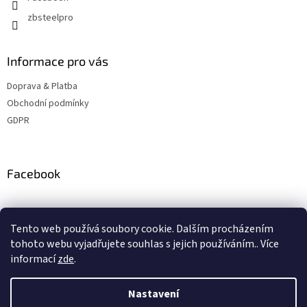
zbsteelpro
Informace pro vás
Doprava & Platba
Obchodní podmínky
GDPR
Facebook
Instagram
Tento web používá soubory cookie. Dalším procházením
tohoto webu vyjadřujete souhlas s jejich používáním.. Více
informací
zde
.
Vytvořil Shoptet
Nastavení