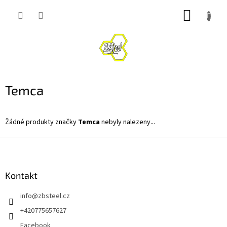
Přejít
NÁKUP
na
obsah
KOŠÍK
Temca
Žádné produkty značky
Temca
nebyly nalezeny...
Z
á
p
a
Kontakt
t
info
@
zbsteel.cz
í
+420775657627
Facebook