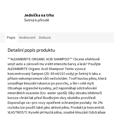
Jednička na trhu
Šetrná k přírodě
Popis
Hodnocení
Diskuze
Detailní popis produktu
**ALEXANDRITE ORGANIC ACID SHAMPOO** Chcete efektivně
umýt auto a zároveň mu vrátit intenzitu barvy a lesk? Použijte
ALEXANDRITE Organic Acid Shampoo! Tento vysoce
koncentrovaný šampon (25–50 ml/10 l vody) je šetrný k laku a
přitom nekompromisní vůči nečistotám. Tvoří hustou pěnu, která
usnadňuje klouzání rukavice po povrchu, a tím i celé mytí.
Obsahuje organické kyseliny, jež napomáhají odstraňování
minerálních usazenin (tzv. water spotů). Díky obsahu inhibitorů
koroze chrání lak před škodlivými vlivy okolního prostředí.
Doporučuje se i pro vozy opatřené ochrannými povlaky. Ve 2%
roztoku lze použít také jako aktivní pěnu. Produkt je koncentrát.
VLASTNOSTI: Kyselé pH Hustá pěna, snadné klouzání Odstraňuje