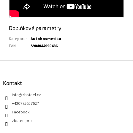
Doplňkové parametry
Kategorie
:
Autokosmetika
EAN
:
5904044990486
Z
á
p
a
Kontakt
t
info
@
zbsteel.cz
í
+420775657627
Facebook
zbsteelpro