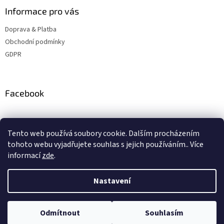
Informace pro vás
Doprava & Platba
Obchodní podmínky
GDPR
Facebook
Instagram
Tento web používá soubory cookie. Dalším procházením
tohoto webu vyjadřujete souhlas s jejich používáním.. Více
informací
zde
.
Vytvořil Shoptet
Nastavení
Copyright 2026
ZBSteelshop
. Všechna práva vyhrazena.
Upravit
Odmítnout
Souhlasím
nastavení cookies