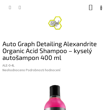
Přejít
NÁKUP
na
obsah
KOŠÍK
Auto Graph Detailing Alexandrite
Organic Acid Shampoo – kyselý
autošampon 400 ml
ALE-0-4L
Průměrné
Neohodnoceno
Podrobnosti hodnocení
hodnocení
produktu
je
0,0
z
5
hvězdiček.