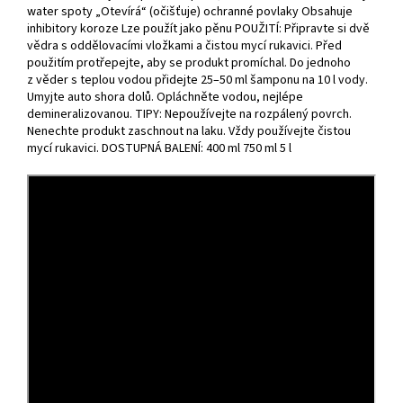
water spoty „Otevírá“ (očišťuje) ochranné povlaky Obsahuje
inhibitory koroze Lze použít jako pěnu POUŽITÍ: Připravte si dvě
vědra s oddělovacími vložkami a čistou mycí rukavici. Před
použitím protřepejte, aby se produkt promíchal. Do jednoho
z věder s teplou vodou přidejte 25–50 ml šamponu na 10 l vody.
Umyjte auto shora dolů. Opláchněte vodou, nejlépe
demineralizovanou. TIPY: Nepoužívejte na rozpálený povrch.
Nenechte produkt zaschnout na laku. Vždy používejte čistou
mycí rukavici. DOSTUPNÁ BALENÍ: 400 ml 750 ml 5 l