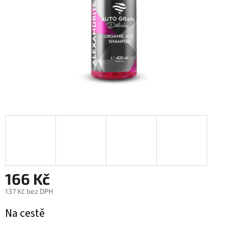
166 Kč
137 Kč bez DPH
Měrná
Na cestě
cena: