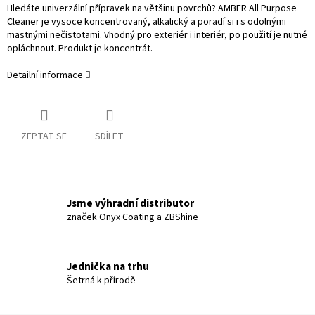
Hledáte univerzální přípravek na většinu povrchů? AMBER All Purpose
Cleaner je vysoce koncentrovaný, alkalický a poradí si i s odolnými
mastnými nečistotami. Vhodný pro exteriér i interiér, po použití je nutné
opláchnout. Produkt je koncentrát.
Detailní informace
ZEPTAT SE
SDÍLET
Jsme výhradní distributor
značek Onyx Coating a ZBShine
Jednička na trhu
Šetrná k přírodě