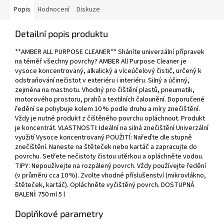
Popis
Hodnocení
Diskuze
Detailní popis produktu
**AMBER ALL PURPOSE CLEANER** Sháníte univerzální přípravek
na téměř všechny povrchy? AMBER All Purpose Cleaner je
vysoce koncentrovaný, alkalický a víceúčelový čistič, určený k
odstraňování nečistot v exteriéru i interiéru. Silný a účinný,
zejména na mastnotu. Vhodný pro čištění plastů, pneumatik,
motorového prostoru, prahů a textilních čalounění. Doporučené
ředění se pohybuje kolem 10 % podle druhu a míry znečištění.
Vždy je nutné produkt z čištěného povrchu opláchnout. Produkt
je koncentrát. VLASTNOSTI: Ideální na silná znečištění Univerzální
využití Vysoce koncentrovaný POUŽITÍ: Nařeďte dle stupně
znečištění. Naneste na štěteček nebo kartáč a zapracujte do
povrchu. Setřete nečistoty čistou utěrkou a opláchněte vodou.
TIPY: Nepoužívejte na rozpálený povrch. Vždy používejte ředění
(v průměru cca 10 %). Zvolte vhodné příslušenství (mikrovlákno,
štěteček, kartáč). Opláchněte vyčištěný povrch. DOSTUPNÁ
BALENÍ: 750 ml 5 l
Doplňkové parametry