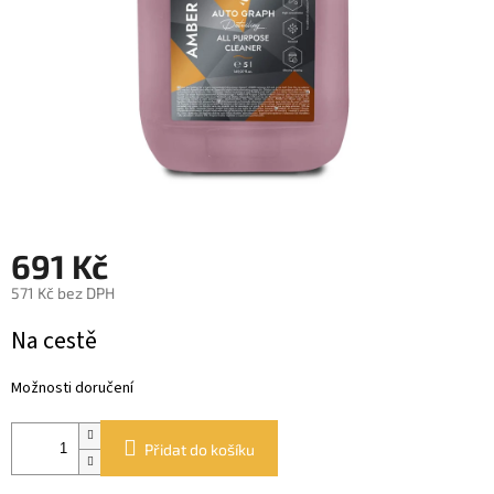
691 Kč
571 Kč bez DPH
Měrná
Na cestě
cena:
Možnosti doručení
Přidat do košíku