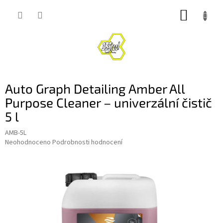
Přejít
NÁKUP
na
obsah
KOŠÍK
Auto Graph Detailing Amber All
Purpose Cleaner – univerzální čistič
5 l
AMB-5L
Průměrné
Neohodnoceno
Podrobnosti hodnocení
hodnocení
produktu
je
0,0
z
5
hvězdiček.