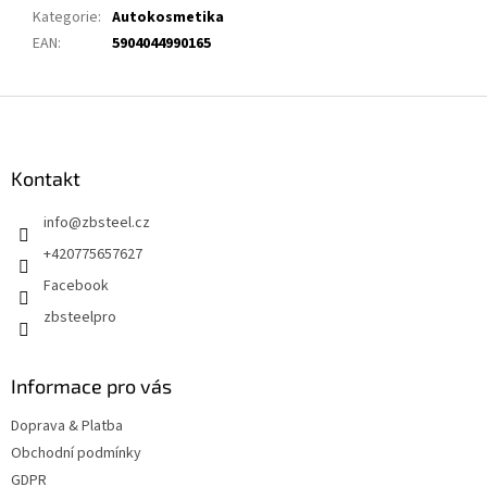
Kategorie
:
Autokosmetika
EAN
:
5904044990165
Z
á
p
a
Kontakt
t
info
@
zbsteel.cz
í
+420775657627
Facebook
zbsteelpro
Informace pro vás
Doprava & Platba
Obchodní podmínky
GDPR