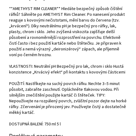
**AMETHYST RIM CLEANER** Hledáte bezpečný způsob čištění
ráfků? Sáhněte po AMETHYST Rim Cleaner. Po nanesení produkt
reaguje s kovovými nečistotami, mění barvu do červena (tzv.
„krvácení“). Díky neutrálnímu pH je bezpečný pro ráfky, lak,
plasty, chrom i sklo. Jeho zvýšená viskozita zajišťuje delší
působení a rovnoměrnější rozprostření na povrchu. Efektivně
čistí často i bez použití kartáče nebo štětečku. Je připraven k
použití a nemá výrazný „deironizérový“ zápach, ale příjemně
voní po černém hroznu.
VLASTNOSTI: Neutrální pH Bezpečný pro lak, chrom i sklo Hustá
konzistence „Krvácivý efekt“ při kontaktu s kovovými částicemi
POUŽITÍ: Nastříkejte na suchý povrch ráfku. Nechte 3–5 minut
působit, zabraňte zaschnutí. Opláchněte tlakovou vodou. Při
silnějším znečištění použijte kartáč či štěteček. TIPY:
Nepoužívejte na rozpálený povrch, zvláštní pozor dejte na horké
ráfky. Zčervenání je přirozený jev. Používejte čistý a dostatečně
měkký kartáč.
DOSTUPNÁ BALENÍ: 750 ml 5 l
Doplňkové parametry