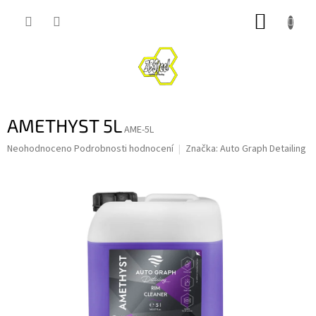
Přejít
NÁKUP
na
obsah
KOŠÍK
AMETHYST 5L
AME-5L
Průměrné
Neohodnoceno
Podrobnosti hodnocení
Značka:
Auto Graph Detailing
hodnocení
produktu
je
0,0
z
5
hvězdiček.