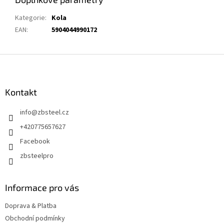
Kategorie
:
Kola
EAN
:
5904044990172
Z
á
p
a
Kontakt
t
info
@
zbsteel.cz
í
+420775657627
Facebook
zbsteelpro
Informace pro vás
Doprava & Platba
Obchodní podmínky