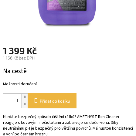
1 399 Kč
1 156 Kč bez DPH
Měrná
Na cestě
cena:
Možnosti doručení
Přidat do košíku
Hledáte bezpečný způsob čištění ráfků? AMETHYST Rim Cleaner
reaguje s kovovými nečistotami a zabarvuje se dočervena. Díky
neutrálnímu pH je bezpečný pro většinu povrchů. Má hustou konzistenci
a voní po černém hroznu.