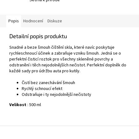
Popis
Hodnocení
Diskuze
Detailní popis produktu
Snadné a beze šmouh čištění skla, které navíc poskytuje
rychleschnoucí účinek a zabraňuje vzniku šmouh. Jedná se o
perfektní čisticí roztok pro všechny skleněné povrchy a
odstranění i těch nejodolnějších nečistot. Perfektní doplněk do
každé sady pro údržbu auta pro kutily.
Čistí bez zanechávání šmouh
Rychlý schnoucí efekt
Odstraňuje i ty nejodolnější nečistoty
Velikost
: 500 ml
Z
á