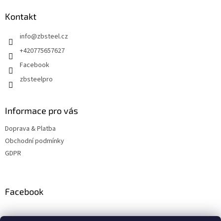
p
a
Kontakt
t
info
@
zbsteel.cz
í
+420775657627
Facebook
zbsteelpro
Informace pro vás
Doprava & Platba
Obchodní podmínky
GDPR
Facebook