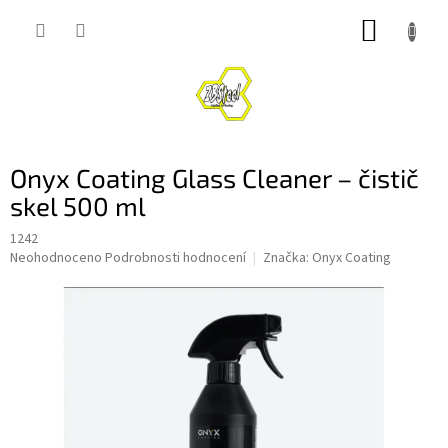
Přejít
NÁKUP
na
obsah
KOŠÍK
Onyx Coating Glass Cleaner – čistič
skel 500 ml
1242
Průměrné
Neohodnoceno
Podrobnosti hodnocení
Značka:
Onyx Coating
hodnocení
produktu
je
0,0
z
5
hvězdiček.