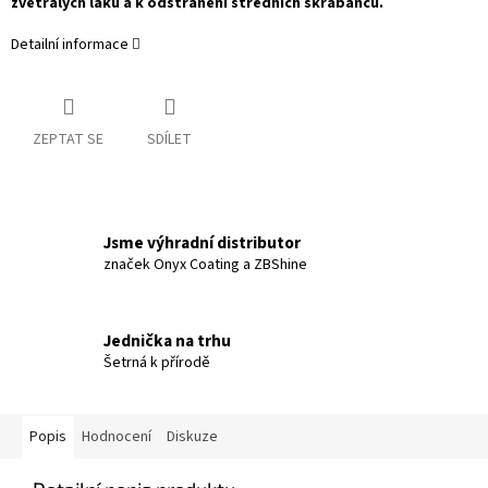
zvětralých laků a k odstranění středních škrábanců.
Detailní informace
ZEPTAT SE
SDÍLET
Jsme výhradní distributor
značek Onyx Coating a ZBShine
Jednička na trhu
Šetrná k přírodě
Popis
Hodnocení
Diskuze