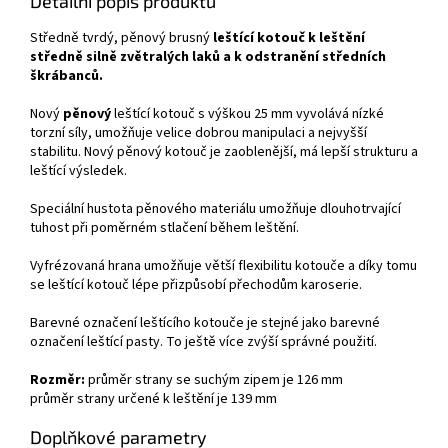
Detailní popis produktu
Středně tvrdý, pěnový brusný
leštící kotouč k leštění
středně silně zvětralých laků a k odstranění středních
škrábanců.
Nový
pěnový
leštící kotouč s výškou 25 mm vyvolává nízké
torzní síly, umožňuje velice dobrou manipulaci a nejvyšší
stabilitu. Nový pěnový kotouč je zaoblenější, má lepší strukturu a
leštící výsledek.
Speciální hustota pěnového materiálu umožňuje dlouhotrvající
tuhost při poměrném stlačení během leštění.
Vyfrézovaná hrana umožňuje větší flexibilitu kotouče a díky tomu
se leštící kotouč lépe přizpůsobí přechodům karoserie.
Barevné označení leštícího kotouče je stejné jako barevné
označení leštící pasty. To ještě více zvýší správné použití.
Rozměr:
průměr strany se suchým zipem je 126 mm
průměr strany určené k leštění je 139 mm
Doplňkové parametry