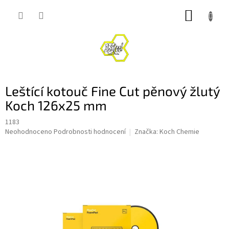
Přejít
NÁKUP
na
obsah
KOŠÍK
Leštící kotouč Fine Cut pěnový žlutý
Koch 126x25 mm
1183
Průměrné
Neohodnoceno
Podrobnosti hodnocení
Značka:
Koch Chemie
hodnocení
produktu
je
0,0
z
5
hvězdiček.