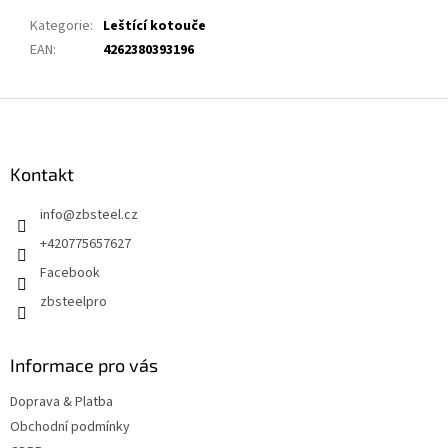
Kategorie
:
Leštící kotouče
EAN
:
4262380393196
Z
á
p
a
Kontakt
t
info
@
zbsteel.cz
í
+420775657627
Facebook
zbsteelpro
Informace pro vás
Doprava & Platba
Obchodní podmínky