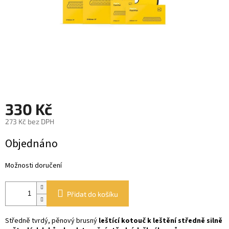
330 Kč
273 Kč bez DPH
Měrná
Objednáno
cena:
Možnosti doručení
Přidat do košíku
Středně tvrdý, pěnový brusný
leštící kotouč k leštění středně silně