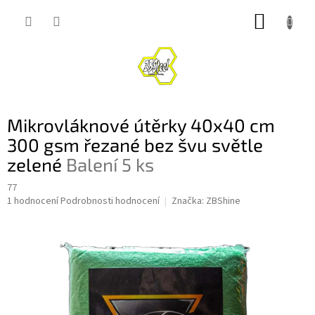
Přejít
NÁKUP
na
obsah
KOŠÍK
Mikrovláknové útěrky 40x40 cm
300 gsm řezané bez švu světle
zelené
Balení 5 ks
77
Průměrné
1 hodnocení
Podrobnosti hodnocení
Značka:
ZBShine
hodnocení
produktu
je
5,0
z
5
hvězdiček.