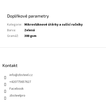
Doplňkové parametry
Kategorie
:
Mikrovláknové útěrky a sušící ručníky
Barva
:
Zelená
Gramáž
:
300 gsm
Z
á
p
a
Kontakt
t
info
@
zbsteel.cz
í
+420775657627
Facebook
zbsteelpro