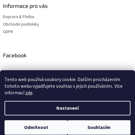
Informace pro vás
Doprava & Platba
Obchodní podmínky
GDPR
Facebook
Instagram
Tento web používá soubory cookie. Dalším procházením
tohoto webu vyjadřujete souhlas s jejich používáním.. Více
informací
zde
.
Vytvořil Shoptet
Nastavení
Copyright 2026
ZBSteelshop
. Všechna práva vyhrazena.
Upravit
Odmítnout
Souhlasím
nastavení cookies