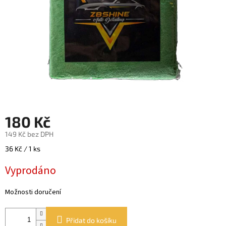
180 Kč
149 Kč bez DPH
Měrná
36 Kč / 1 ks
cena:
Vyprodáno
Možnosti doručení
Přidat do košíku