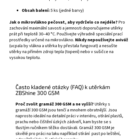
Obsah balení:
5 ks (jedné barvy)
Jak o mikrovlákno pečovat, aby vydrželo co nejdéle?
Pro
zachování maximální savosti a jemnosti doporučujeme utěrky
prát při teplotě 30–40 °C. Používejte výhradně speciální prací
prostředky určené na mikrovlákno.
Nikdy nepoužívejte aviváž
(ucpala by vlákna a utěrka by přestala fungovat) a nesušte
utěrky na přímém zdroji tepla (topení) nebo v sušičce na
vysokou teplotu.
Často kladené otázky (FAQ) k utěrkám
ZBShine 300 GSM
Proč zvolit gramáž 300 GSM a ne vyšší?
Utěrky s
gramáží 300 GSM jsou tenčí a mnohem obratnější. Jsou
naprosto ideální na detailní práci v interiéru, otírání plastů,
prachu nebo čištění úzkých zádveří, kam byste se s
tlustým ručníkem těžko dostávali. Gramáž 300 GSM je
skvělé pro práci na laku například stírání past po leštění,