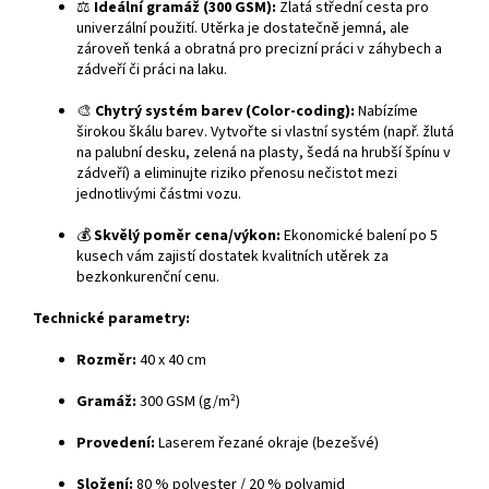
⚖️
Ideální gramáž (300 GSM):
Zlatá střední cesta pro
univerzální použití. Utěrka je dostatečně jemná, ale
zároveň tenká a obratná pro precizní práci v záhybech a
zádveří či práci na laku.
🎨
Chytrý systém barev (Color-coding):
Nabízíme
širokou škálu barev. Vytvořte si vlastní systém (např. žlutá
na palubní desku, zelená na plasty, šedá na hrubší špínu v
zádveří) a eliminujte riziko přenosu nečistot mezi
jednotlivými částmi vozu.
💰
Skvělý poměr cena/výkon:
Ekonomické balení po 5
kusech vám zajistí dostatek kvalitních utěrek za
bezkonkurenční cenu.
Technické parametry:
Rozměr:
40 x 40 cm
Gramáž:
300 GSM (g/m²)
Provedení:
Laserem řezané okraje (bezešvé)
Složení:
80 % polyester / 20 % polyamid