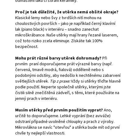
odmaštění laku či stírání keramiky.
Proč je tak důležité, že utěrka nemá obšité okraje?
Klasické lemy nebo švy z tvrdších nití mohou na
choulostivých površích – jako je například černý klavírní
lak (piano black) v interiéru – snadno zanechat
mikroškrábance. Naše utěrky mají hrany řezané laserem,
což toto riziko zcela eliminuje. Získáte tak 100%
bezpečnost.
Mohu prát různé barvy utěrek dohromady?
Při
prvním praní doporučujeme prát výrazné barvy (např.
červená, tmavě modrá, fialová) odděleně nebo s
podobnými odstíny, aby nedošlo k nechtěnému zabarvení
světlejších utěrek.
Tip z praxe:
Vždy si utěrky třiďte hlavně
podle použití. Neperte společně utěrky, kterými jste
čistili silně znečištěná zádveří, s těmi, které používáte na
jemný prach v interiéru.
Musím utěrky před prvním použitím vyprat?
Ano,
určitě to doporučujeme. Lehké vyprání (bez aviváže)
odstraní případné uvolněné chloupky a prach z výroby.
Mikrovlákna se navíc "otevřou" a utěrka bude mít od první
chvíle ty nejlepší vlastnosti.