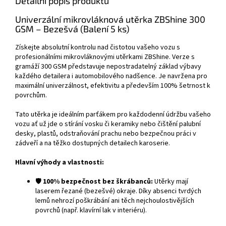
Detailní popis produktu
Univerzální mikrovláknová utěrka ZBShine 300
GSM – Bezešvá (Balení 5 ks)
Získejte absolutní kontrolu nad čistotou vašeho vozu s
profesionálními mikrovláknovými utěrkami ZBShine. Verze s
gramáží 300 GSM představuje nepostradatelný základ výbavy
každého detailera i automobilového nadšence. Je navržena pro
maximální univerzálnost, efektivitu a především 100% šetrnost k
povrchům.
Tato utěrka je ideálním parťákem pro každodenní údržbu vašeho
vozu ať už jde o stírání vosku či keramiky nebo čištění palubní
desky, plastů, odstraňování prachu nebo bezpečnou práci v
zádveří a na těžko dostupných detailech karoserie.
Hlavní výhody a vlastnosti:
🛡️
100% bezpečnost bez škrábanců:
Utěrky mají
laserem řezané (bezešvé) okraje. Díky absenci tvrdých
lemů nehrozí poškrábání ani těch nejchoulostivějších
povrchů (např. klavírní lak v interiéru).