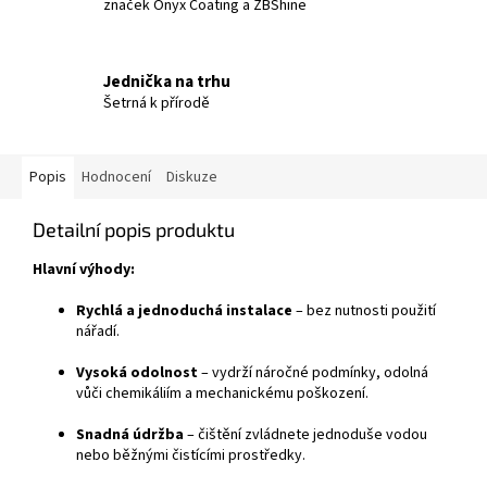
značek Onyx Coating a ZBShine
Jednička na trhu
Šetrná k přírodě
Popis
Hodnocení
Diskuze
Detailní popis produktu
Hlavní výhody:
Rychlá a jednoduchá instalace
– bez nutnosti použití
nářadí.
Vysoká odolnost
– vydrží náročné podmínky, odolná
vůči chemikáliím a mechanickému poškození.
Snadná údržba
– čištění zvládnete jednoduše vodou
nebo běžnými čistícími prostředky.