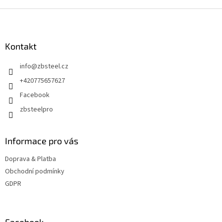
Z
á
p
a
Kontakt
t
info
@
zbsteel.cz
í
+420775657627
Facebook
zbsteelpro
Informace pro vás
Doprava & Platba
Obchodní podmínky
GDPR