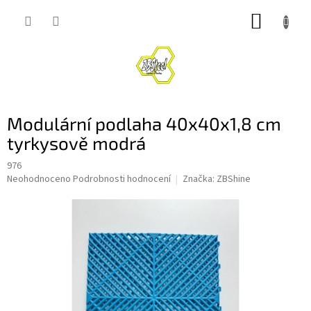
Přejít
NÁKUP
na
obsah
KOŠÍK
Modulární podlaha 40x40x1,8 cm
tyrkysově modrá
976
Průměrné
Neohodnoceno
Podrobnosti hodnocení
Značka:
ZBShine
hodnocení
produktu
je
0,0
z
5
hvězdiček.