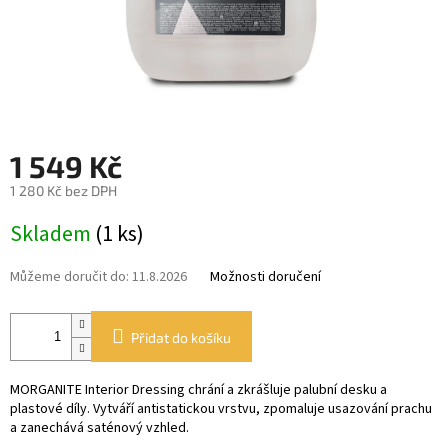
1 549 Kč
1 280 Kč bez DPH
Měrná
Skladem
(1 ks)
cena:
Můžeme doručit do:
11.8.2026
Možnosti doručení
Přidat do košíku
MORGANITE Interior Dressing chrání a zkrášluje palubní desku a
plastové díly. Vytváří antistatickou vrstvu, zpomaluje usazování prachu
a zanechává saténový vzhled.