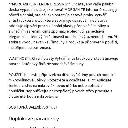
**MORGANITE INTERIOR DRESSING** Chcete, aby vaše palubní
deska vypadala stále jako nová? MORGANITE Interior Dressing ji
ošetří a chrání, stejně jako ostatní plastové prvky. Vytváří
antistatickou vrstvu, která zabraňuje usazování nečistot a
oddaluje ulpívání prachu. Chrání plasty před vnějšími vlivy a
slunečním zářením, čímž zpomaluje blednutí. Zanechává
elegantní, saténový finiš, tmavší odstín a zvýrazněnou barvu. Při
styku s vodou nevznikají šmouhy. Produkt je připraven k použití,
má příjemnou parfemaci.
VLASTNOSTI: Chrání plasty Vytváří antistatickou vrstvu Ztmavuje
povrch Saténový finiš Nezanechává šmouhy
POUŽITÍ: Naneste přípravek na dříve vyčištěný povrch pomocí
mikrovláknové utěrky. Rozetřete a vyleštěte. TIPY: Aplikujte
tenkou vrstvu na mikrovláknovou utěrku nebo aplikační
houbičku. Nepoužívejte na rozpálený povrch. Vždy pracujte s
čistou utěrkou z mikrovlákna.
DOSTUPNÁ BALENÍ: 750 ml 5 l
Doplňkové parametry