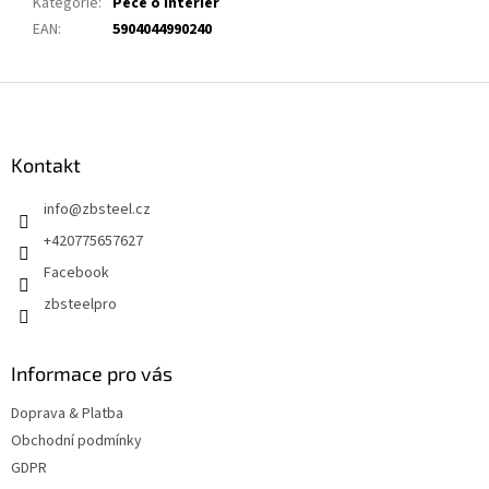
Kategorie
:
Péče o interiér
EAN
:
5904044990240
Z
á
p
a
Kontakt
t
info
@
zbsteel.cz
í
+420775657627
Facebook
zbsteelpro
Informace pro vás
Doprava & Platba
Obchodní podmínky
GDPR