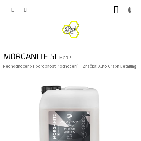
Přejít
NÁKUP
na
obsah
KOŠÍK
MORGANITE 5L
MOR-5L
Průměrné
Neohodnoceno
Podrobnosti hodnocení
Značka:
Auto Graph Detailing
hodnocení
produktu
je
0,0
z
5
hvězdiček.