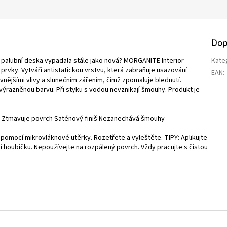
Dop
alubní deska vypadala stále jako nová? MORGANITE Interior
Kate
é prvky. Vytváří antistatickou vrstvu, která zabraňuje usazování
EAN
:
 vnějšími vlivy a slunečním zářením, čímž zpomaluje blednutí.
zvýrazněnou barvu. Při styku s vodou nevznikají šmouhy. Produkt je
vu Ztmavuje povrch Saténový finiš Nezanechává šmouhy
pomocí mikrovláknové utěrky. Rozetřete a vyleštěte. TIPY: Aplikujte
 houbičku. Nepoužívejte na rozpálený povrch. Vždy pracujte s čistou