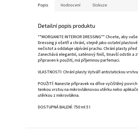
Popis
Hodnocení
Diskuze
Detailní popis produktu
**MORGANITE INTERIOR DRESSING** Chcete, aby vaše p
Dressing ji ošetří a chrání, stejně jako ostatní plastov
nečistot a oddaluje ulpívání prachu. Chrání plasty před
Zanechává elegantní, saténový finiš, tmavší odstín a 
připraven k použití, má příjemnou parfemaci.
VLASTNOSTI: Chrání plasty Vytváří antistatickou vrst
POUŽITÍ: Naneste přípravek na dříve vyčištěný povrch 
tenkou vrstvu na mikrovláknovou utěrku nebo aplikační
utěrkou z mikrovlákna.
DOSTUPNÁ BALENÍ: 750 ml 5 l
Z
á