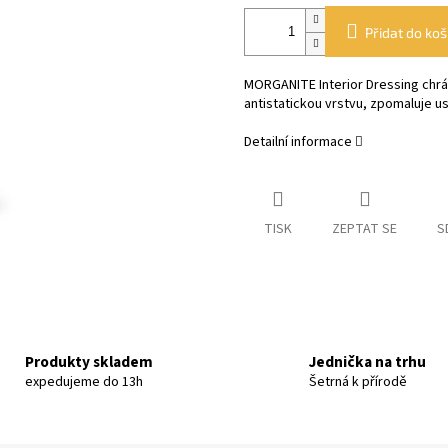
Přidat do koš
MORGANITE Interior Dressing chrání
antistatickou vrstvu, zpomaluje 
Detailní informace
TISK
ZEPTAT SE
S
Produkty skladem
Jednička na trhu
expedujeme do 13h
Šetrná k přírodě