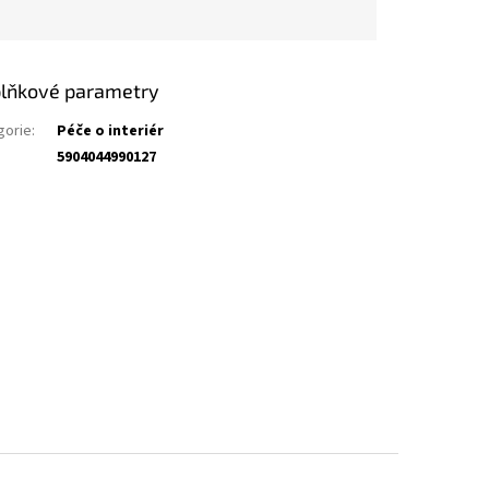
lňkové parametry
gorie
:
Péče o interiér
5904044990127