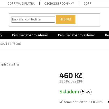
DOPRAVA & PLATBA
OBCHODNÍ PODMÍNKY
GDPR
HLEDAT
ky
Příslušenství pro interiér
Příslušenství pro exteriér
De
GANITE 750ml
aph Detailing
460 Kč
380 Kč bez DPH
Měrná
Skladem
(5 ks)
cena:
Můžeme doručit do:
11.8.2026