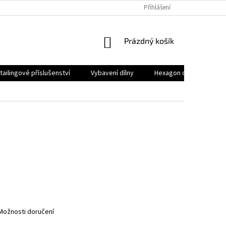
Přihlášení
NÁKUPNÍ
Prázdný košík
KOŠÍK
tailingové příslušenství
Vybavení dílny
Hexagon osvětlení
Možnosti doručení