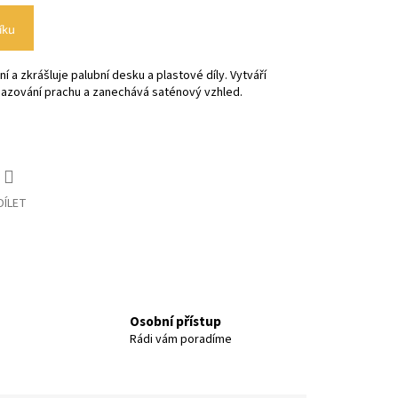
íku
 a zkrášluje palubní desku a plastové díly. Vytváří
usazování prachu a zanechává saténový vzhled.
DÍLET
Osobní přístup
Rádi vám poradíme