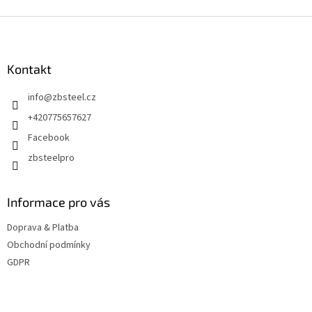
Z
á
p
a
Kontakt
t
info
@
zbsteel.cz
í
+420775657627
Facebook
zbsteelpro
Informace pro vás
Doprava & Platba
Obchodní podmínky
GDPR