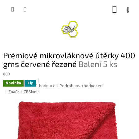
Přejít
NÁKUP
na
obsah
KOŠÍK
Prémiové mikrovláknové útěrky 400
gms červené řezané
Balení 5 ks
800
Novinka
Tip
Průměrné
1 hodnocení
Podrobnosti hodnocení
hodnocení
Značka:
ZBShine
produktu
je
5,0
z
5
hvězdiček.