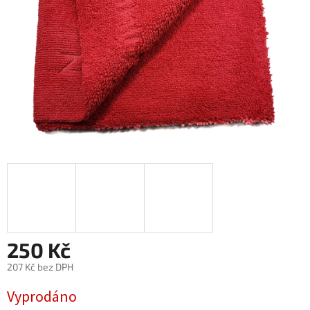
250 Kč
207 Kč bez DPH
Měrná
Vyprodáno
cena: