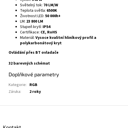
Světelný tok:
70 LM/W
Teplota světla:
6500K
Životnost LED
:
50 000h+
LM:
23 800 LM
Stupeň krytí:
IP54
Certifikace:
CE, RoHS
Materiál:
Vysoce kvalitní hliníkový profil a
polykarbonátový kryt
Ovládání přes BT ovladače
32 barevných schémat
Doplňkové parametry
Kategorie
:
RGB
Záruka
:
2 roky
Z
á
p
a
Kontakt