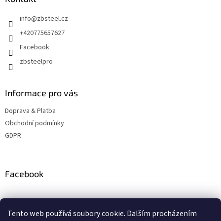
t
info
@
zbsteel.cz
í
+420775657627
Facebook
zbsteelpro
Informace pro vás
Doprava & Platba
Obchodní podmínky
GDPR
Facebook
Instagram
Tento web používá soubory cookie. Dalším procházením