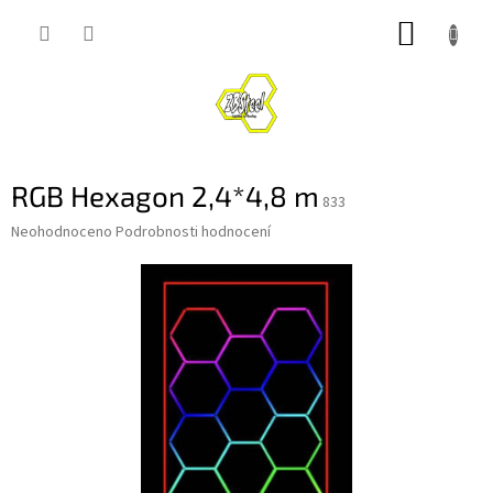
Přejít
NÁKUP
na
obsah
KOŠÍK
RGB Hexagon 2,4*4,8 m
833
Průměrné
Neohodnoceno
Podrobnosti hodnocení
hodnocení
produktu
je
0,0
z
5
hvězdiček.