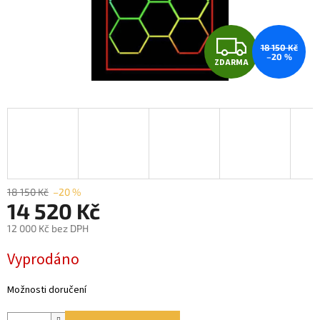
Z
18 150 Kč
–20 %
ZDARMA
D
A
R
M
A
18 150 Kč
–20 %
14 520 Kč
12 000 Kč bez DPH
Měrná
Vyprodáno
cena:
Možnosti doručení