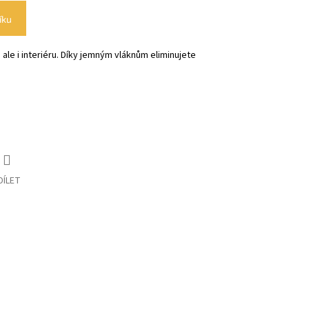
íku
 ale i interiéru. Díky jemným vláknům eliminujete
DÍLET