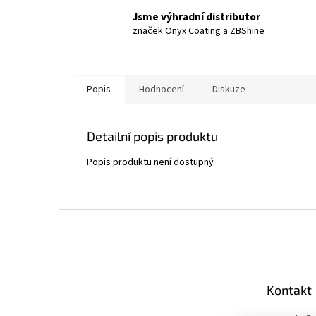
Jsme výhradní distributor
značek Onyx Coating a ZBShine
Popis
Hodnocení
Diskuze
Detailní popis produktu
Popis produktu není dostupný
Z
á
p
a
t
Kontakt
í