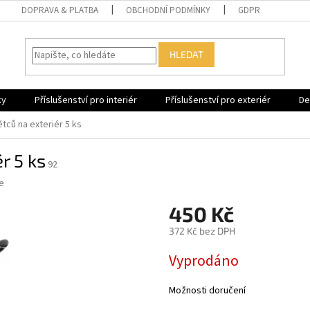
DOPRAVA & PLATBA
OBCHODNÍ PODMÍNKY
GDPR
HLEDAT
ky
Příslušenství pro interiér
Příslušenství pro exteriér
De
tců na exteriér 5 ks
r 5 ks
92
e
450 Kč
372 Kč bez DPH
Měrná
Vyprodáno
cena:
Možnosti doručení