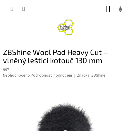
Přejít
NÁKUP
na
obsah
KOŠÍK
ZBShine Wool Pad Heavy Cut –
vlněný lešticí kotouč 130 mm
997
Průměrné
Neohodnoceno
Podrobnosti hodnocení
Značka:
ZBShine
hodnocení
produktu
je
0,0
z
5
hvězdiček.