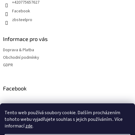
+420775657627
Facebook
zbsteelpro
Informace pro vás
Doprava & Platba
Obchodní podmínky
GDPR
Facebook
Instagram
Tento web používá soubory cookie. Dalším procházením
tohoto webu vyjadřujete souhlas s jejich používáním.. Více
informací
zde
.