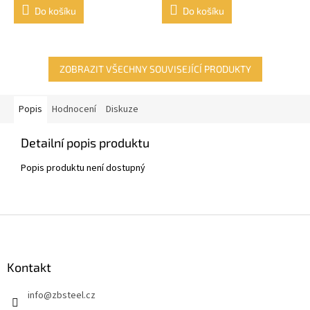
Do košíku
Do košíku
ZOBRAZIT VŠECHNY SOUVISEJÍCÍ PRODUKTY
Popis
Hodnocení
Diskuze
Detailní popis produktu
Popis produktu není dostupný
Z
á
p
a
Kontakt
t
info
@
zbsteel.cz
í