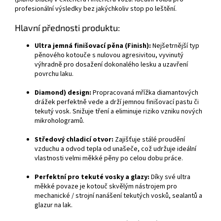
profesionální výsledky bez jakýchkoliv stop po leštění.
Hlavní přednosti produktu:
Ultra jemná finišovací pěna (Finish):
Nejšetrnější typ
pěnového kotouče s nulovou agresivitou, vyvinutý
výhradně pro dosažení dokonalého lesku a uzavření
povrchu laku.
Diamond) design:
Propracovaná mřížka diamantových
drážek perfektně vede a drží jemnou finišovací pastu či
tekutý vosk. Snižuje tření a eliminuje riziko vzniku nových
mikrohologramů.
Středový chladicí otvor:
Zajišťuje stálé proudění
vzduchu a odvod tepla od unašeče, což udržuje ideální
vlastnosti velmi měkké pěny po celou dobu práce.
Perfektní pro tekuté vosky a glazy:
Díky své ultra
měkké povaze je kotouč skvělým nástrojem pro
mechanické / strojní nanášení tekutých vosků, sealantů a
glazur na lak.