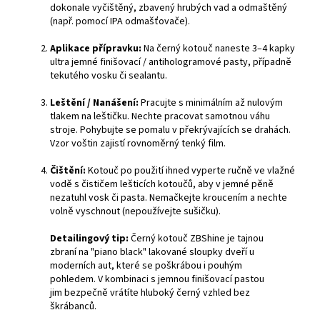
dokonale vyčištěný, zbavený hrubých vad a odmaštěný
(např. pomocí IPA odmašťovače).
Aplikace přípravku:
Na černý kotouč naneste 3–4 kapky
ultra jemné finišovací / antihologramové pasty, případně
tekutého vosku či sealantu.
Leštění / Nanášení:
Pracujte s minimálním až nulovým
tlakem na leštičku. Nechte pracovat samotnou váhu
stroje. Pohybujte se pomalu v překrývajících se drahách.
Vzor voštin zajistí rovnoměrný tenký film.
Čištění:
Kotouč po použití ihned vyperte ručně ve vlažné
vodě s čističem lešticích kotoučů, aby v jemné pěně
nezatuhl vosk či pasta. Nemačkejte kroucením a nechte
volně vyschnout (nepoužívejte sušičku).
Detailingový tip:
Černý kotouč ZBShine je tajnou
zbraní na "piano black" lakované sloupky dveří u
moderních aut, které se poškrábou i pouhým
pohledem. V kombinaci s jemnou finišovací pastou
jim bezpečně vrátíte hluboký černý vzhled bez
škrábanců.