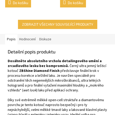
Do košíku
Do košíku
ZOBRAZIT VŠECHNY SOUVISEJÍCÍ PRODUKTY
Popis
Hodnocení
Diskuze
Detailní popis produktu
Dosáhněte absolutního vrcholu detailingového umění a
zrcadlového lesku bez kompromisů.
Černý ultra jemný lešticí
kotouč
ZBShine Diamond Finish
představuje finální krok v
procesu korekce a leštění laku. Je navržen speciálně pro
odstranění těch nejjemnějších mikroškrábanců, ultra lehkých
hologramů a pro finální vytažení maximální hloubky a „mokrého
vzhledu“ (
wet look
) laku před aplikací ochrany.
Díky své extrémně měkké open-cell struktuře a diamantovému
povrchu je tento kotouč naprosto bezpečný i pro ty
nejnáchylnější, velmi měkké tmavé laky a lakované klavírní plasty
(
piano black
) v exteriéru i interiéru vozu. Ideální volba pro