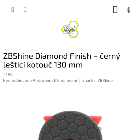
Přejít
NÁKUP
na
obsah
KOŠÍK
ZBShine Diamond Finish – černý
lešticí kotouč 130 mm
1295
Průměrné
Neohodnoceno
Podrobnosti hodnocení
Značka:
ZBShine
hodnocení
produktu
je
0,0
z
5
hvězdiček.