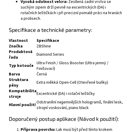
Vysoká odolnost velcra:
Zesílená zadní vrstva se
suchým zipem drží pevně na excentrických (DA) i
rotačních leštičkách i při precizní pomalé práci na hranách
a prolisech.
Specifikace a technické parametry:
Vlastnost
Specifikace
Značka
ZBShine
Produktová
Diamond Series
řada
Ultra Finish / Gloss Booster (Ultra jemný /
Typ kotouče
Finišovací)
Barva
Černá
Struktura
Extra měkká Open-Cell (Otevřené buňky)
pěny
Kompatibilita
Excentrické (DA) i rotační leštičky
stroje
Odstranění nejjemnějších hologramů, finální lesk,
Hlavní použití
strojní voskování, piano black
Doporučený postup aplikace (Návod k použití):
Příprava povrchu:
Lak musí být před tímto krokem