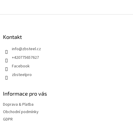
Z
á
p
a
Kontakt
t
info
@
zbsteel.cz
í
+420775657627
Facebook
zbsteelpro
Informace pro vás
Doprava & Platba
Obchodní podmínky
GDPR