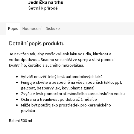
Jednička na trhu
Šetrná k přírodě
Popis
Hodnocení
Diskuze
Detailní popis produktu
Je navržen tak, aby zvyšoval lesk laku vozidla, kluzkost a
vodoodpudivost. Snadno se nanáší ve spreji a stírá pomocí
kvalitního, čistého a suchého mikrovlákna.
V
ytváří neuvěřitelný lesk automobilových laků
Funguje skvěle a bezpečně na všech površích (sklo, ppf,
gelcoat, bezbarvý lak, kov, plast a guma)
Zvyšuje lesk pomocí profesionálního karnaubského vosku
Ochrana a trvanlivost po dobu až 1 měsíce
Může být použit jako prostředek pro keramického
povlaku
Balení 500 ml