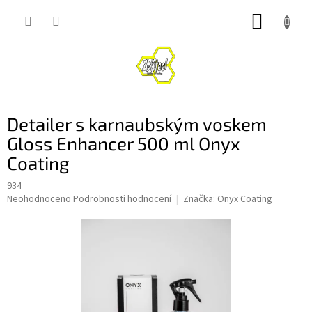
Přejít
NÁKUP
na
obsah
KOŠÍK
Detailer s karnaubským voskem
Gloss Enhancer 500 ml Onyx
Coating
934
Průměrné
Neohodnoceno
Podrobnosti hodnocení
Značka:
Onyx Coating
hodnocení
produktu
je
0,0
z
5
hvězdiček.