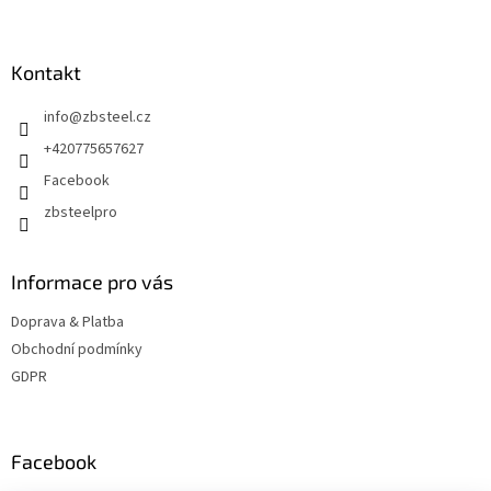
Z
á
p
a
Kontakt
t
info
@
zbsteel.cz
í
+420775657627
Facebook
zbsteelpro
Informace pro vás
Doprava & Platba
Obchodní podmínky
GDPR
Facebook