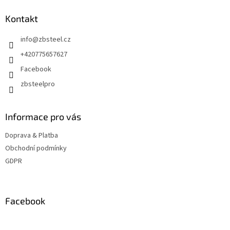
p
a
Kontakt
t
info
@
zbsteel.cz
í
+420775657627
Facebook
zbsteelpro
Informace pro vás
Doprava & Platba
Obchodní podmínky
GDPR
Facebook