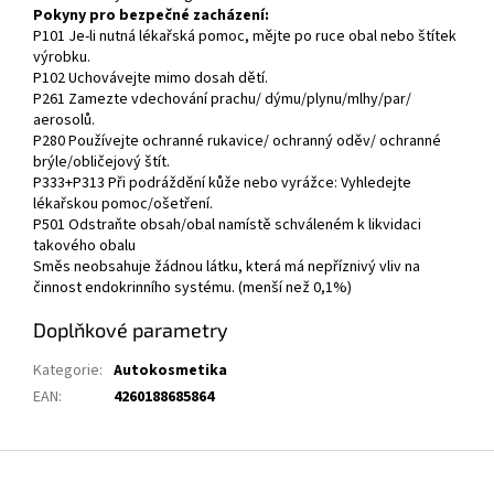
Pokyny pro bezpečné zacházení:
P101 Je-li nutná lékařská pomoc, mějte po ruce obal nebo štítek
výrobku.
P102 Uchovávejte mimo dosah dětí.
P261 Zamezte vdechování prachu/ dýmu/plynu/mlhy/par/
aerosolů.
P280 Používejte ochranné rukavice/ ochranný oděv/ ochranné
brýle/obličejový štít.
P333+P313 Při podráždění kůže nebo vyrážce: Vyhledejte
lékařskou pomoc/ošetření.
P501 Odstraňte obsah/obal namístě schváleném k likvidaci
takového obalu
Směs neobsahuje žádnou látku, která má nepříznivý vliv na
činnost endokrinního systému. (menší než 0,1%)
Doplňkové parametry
Kategorie
:
Autokosmetika
EAN
:
4260188685864
Z
á