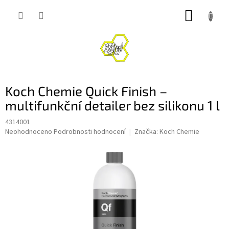
Přejít
NÁKUP
na
obsah
KOŠÍK
Koch Chemie Quick Finish –
multifunkční detailer bez silikonu 1 l
4314001
Průměrné
Neohodnoceno
Podrobnosti hodnocení
Značka:
Koch Chemie
hodnocení
produktu
je
0,0
z
5
hvězdiček.