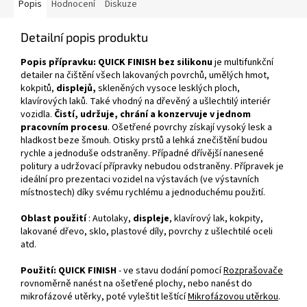
Popis
Hodnocení
Diskuze
Detailní popis produktu
Popis přípravku: QUICK FINISH bez silikonu
je multifunkční
detailer na čištění všech lakovaných povrchů, umělých hmot,
kokpitů,
displejů,
skleněných vysoce lesklých ploch,
klavírových laků. Také vhodný na dřevěný a ušlechtilý interiér
vozidla.
Čistí, udržuje, chrání a konzervuje v jednom
pracovním procesu
. Ošetřené povrchy získají vysoký lesk a
hladkost beze šmouh. Otisky prstů a lehká znečištění budou
rychle a jednoduše odstraněny. Případné dřívější nanesené
politury a udržovací přípravky nebudou odstraněny. Přípravek je
ideální pro prezentaci vozidel na výstavách (ve výstavních
místnostech) díky svému rychlému a jednoduchému použití.
Oblast použití
: Autolaky,
displeje
, klavírový lak, kokpity,
lakované dřevo, sklo, plastové díly, povrchy z ušlechtilé oceli
atd.
Použití:
QUICK FINISH
- ve stavu dodání pomocí
Rozprašovače
rovnoměrně nanést na ošetřené plochy, nebo nanést do
mikrofázové utěrky, poté vyleštit leštící
Mikrofázovou utěrkou
.