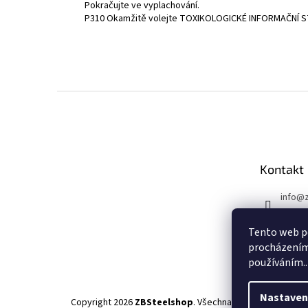
Pokračujte ve vyplachování.
P310 Okamžitě volejte TOXIKOLOGICKÉ INFORMAČNÍ S
Z
á
p
a
t
Kontakt
í
info
@
+4207
Tento web po
Faceb
procházením 
zbste
používáním..
Nastaven
Copyright 2026
ZBSteelshop
. Všechna práva vyhrazena.