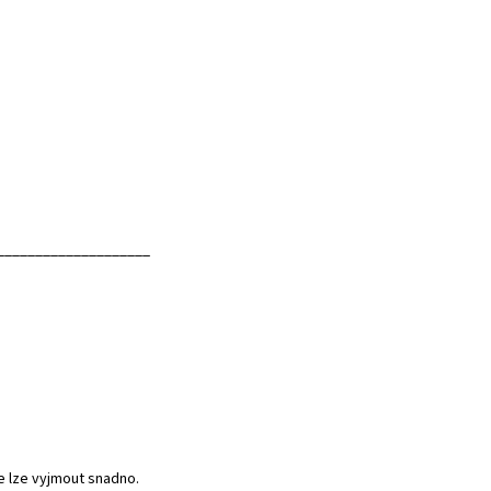
____________________
e lze vyjmout snadno.