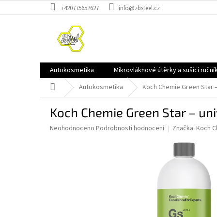
Přejít
+420775657627
info@zbsteel.cz
na
obsah
Autokosmetika
Mikrovláknové útěrky a sušící ruční
Domů
Autokosmetika
Koch Chemie Green Star – u
Koch Chemie Green Star – unive
Průměrné
Neohodnoceno
Podrobnosti hodnocení
Značka:
Koch C
hodnocení
produktu
je
0,0
z
5
hvězdiček.