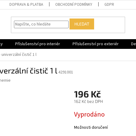
DOPRAVA & PLATBA
OBCHODNÍ PODMÍNKY
GDPR
HLEDAT
ky
Příslušenství pro interiér
Příslušenství pro exteriér
De
niverzální čistič 1 l
rzální čistič 1 l
4291001
hemie
196 Kč
162 Kč bez DPH
Měrná
Vyprodáno
cena:
Možnosti doručení