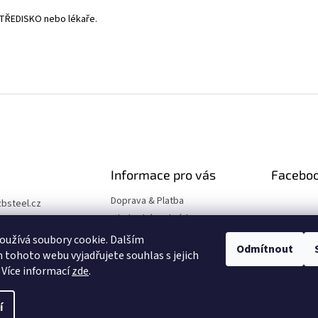
TŘEDISKO nebo lékaře.
Informace pro vás
Facebo
Doprava & Platba
zbsteel.cz
Obchodní podmínky
75657627
GDPR
užívá soubory cookie. Dalším
ook
Odmítnout
tohoto webu vyjadřujete souhlas s jejich
elpro
 Více informací
zde
.
í
Upravit nastavení cookies