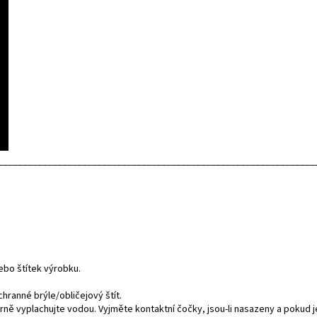
________________________________________________________________
ebo štítek výrobku.
hranné brýle/obličejový štít.
ně vyplachujte vodou. Vyjměte kontaktní čočky, jsou-li nasazeny a pokud j