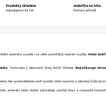
Produkty skladem
Jednička na trhu
expedujeme do 13h
Šetrná k přírodě
ištění exteriéru vozidla i na silně znečištěný interiér vozidla.
Velmi dobř
amiku
. Testováno v laboratoři firmy KOCH Chemie.
Nepoškozuje chrom
nímu, tak vysokotlakému mytí vozidel. Velmi úsporný a výkonný čistící pros
eriér, exteriér) Velmi dobře odstraňuje zaschlý hmyz a rozpouští mastnot