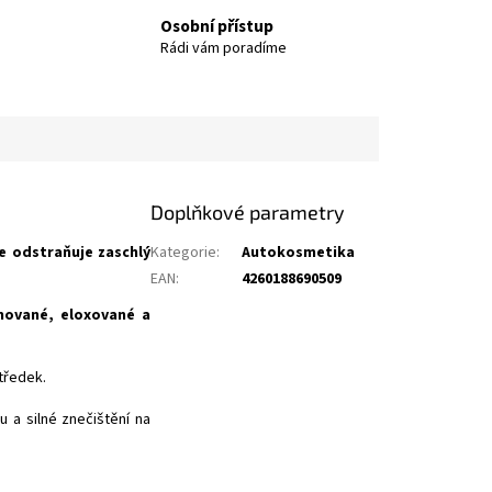
Osobní přístup
Rádi vám poradíme
Doplňkové parametry
e odstraňuje zaschlý
Kategorie
:
Autokosmetika
EAN
:
4260188690509
ované, eloxované a
tředek.
u a silné znečištění na