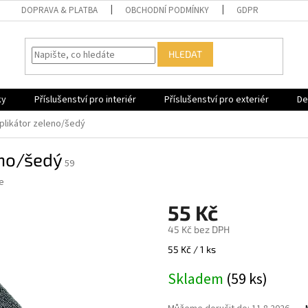
DOPRAVA & PLATBA
OBCHODNÍ PODMÍNKY
GDPR
HLEDAT
ky
Příslušenství pro interiér
Příslušenství pro exteriér
De
plikátor zeleno/šedý
eno/šedý
59
e
55 Kč
45 Kč bez DPH
Měrná
55 Kč / 1 ks
cena:
Skladem
(59 ks)