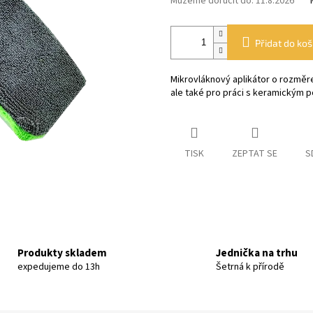
Můžeme doručit do:
11.8.2026
Přidat do koš
Mikrovláknový aplikátor o rozměrec
ale také pro práci s keramickým 
TISK
ZEPTAT SE
S
Produkty skladem
Jednička na trhu
expedujeme do 13h
Šetrná k přírodě