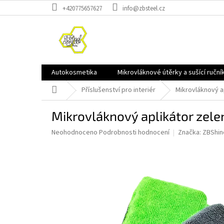
Přejít
+420775657627
info@zbsteel.cz
na
obsah
Autokosmetika
Mikrovláknové útěrky a sušící ruční
Domů
Příslušenství pro interiér
Mikrovláknový a
Mikrovláknový aplikátor zel
Průměrné
Neohodnoceno
Podrobnosti hodnocení
Značka:
ZBShin
hodnocení
produktu
je
0,0
z
5
hvězdiček.