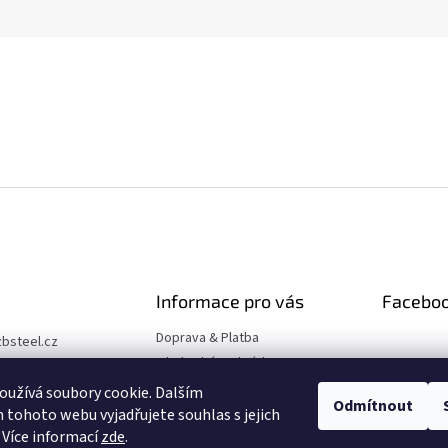
Informace pro vás
Facebo
Doprava & Platba
zbsteel.cz
Obchodní podmínky
75657627
GDPR
užívá soubory cookie. Dalším
ook
Odmítnout
tohoto webu vyjadřujete souhlas s jejich
elpro
 Více informací
zde
.