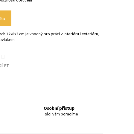
Možnosti doručení
íku
h 12x8x2 cm je vhodný pro práci v interiéru i exteriéru,
povlakem.
DÍLET
Osobní přístup
Rádi vám poradíme