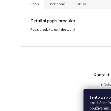
Popis
Hodnocení
Diskuze
Detailní popis produktu
Popis produktu není dostupný
Z
á
p
a
t
Kontakt
í
info
@
+4207
Tento web po
Faceb
procházením 
zbste
používáním..