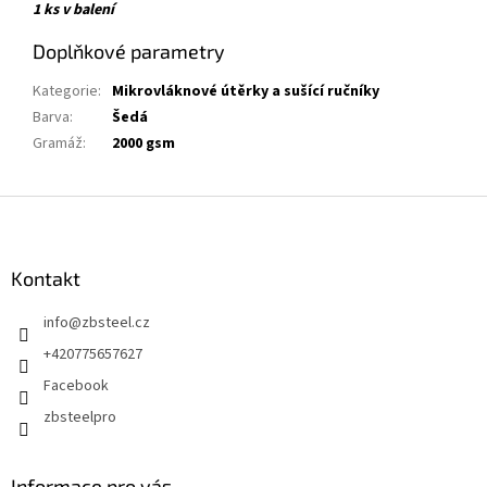
1 ks v balení
Doplňkové parametry
Kategorie
:
Mikrovláknové útěrky a sušící ručníky
Barva
:
Šedá
Gramáž
:
2000 gsm
Z
á
p
a
Kontakt
t
info
@
zbsteel.cz
í
+420775657627
Facebook
zbsteelpro
Informace pro vás