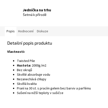
Jednička na trhu
Šetrná k přírodě
Popis
Hodnocení
Diskuze
Detailní popis produktu
Vlastnosti:
Twisted Pile
Hustota:
2000g/m2
Bez okrajů
Skvělé absorbuje vodu
Nezanechává chlupy
Skvělá kvalita
Praní na 30 st. s pracím gelem bez barviv a parfému
Sušení na nižší teploty v sušičce