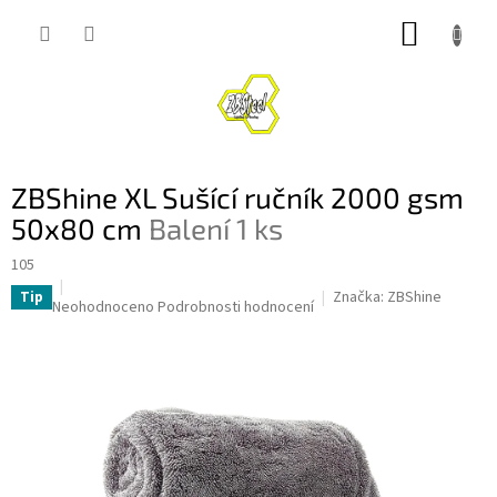
Přejít
NÁKUP
na
obsah
KOŠÍK
ZBShine XL Sušící ručník 2000 gsm
50x80 cm
Balení 1 ks
105
Značka:
ZBShine
Tip
Průměrné
Neohodnoceno
Podrobnosti hodnocení
hodnocení
produktu
je
0,0
z
5
hvězdiček.