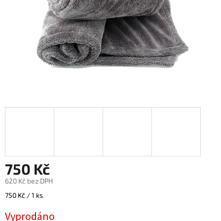
750 Kč
620 Kč bez DPH
Měrná
750 Kč / 1 ks
cena:
Vyprodáno