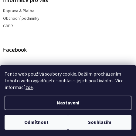
Doprava & Platba
Obchodní podmínky
GDPR
Facebook
Instagram
Tento web používá soubory cookie. Dalším procházením
tohoto webu vyjadřujete souhlas s jejich používáním.. Více
informací
zde
.
Vytvořil Shoptet
Nastavení
Copyright 2026
ZBSteelshop
. Všechna práva vyhrazena.
Upravit
Odmítnout
Souhlasím
nastavení cookies