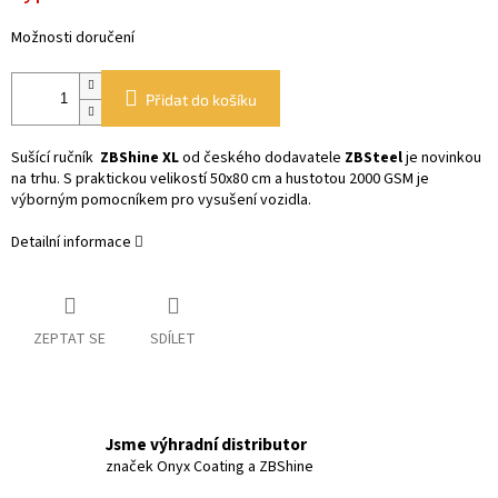
Možnosti doručení
Přidat do košíku
Sušící ručník
ZBShine XL
od českého dodavatele
ZBSteel
je novinkou
na trhu.
S praktickou velikostí 50x80 cm a hustotou 2000 GSM je
výborným pomocníkem pro vysušení vozidla.
Detailní informace
ZEPTAT SE
SDÍLET
Jsme výhradní distributor
značek Onyx Coating a ZBShine