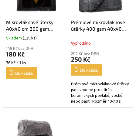
p
r
o
d
Mikrovláknové útěrky
Prémiové mikrovláknové
u
40x40 cm 300 gsm
útěrky 400 gsm 40x40
k
řezané bez švu šedé
šedé řezané
Balení 5 ks
Skladem
(129 ks)
Průměrné
t
Balení 5 ks
Vyprodáno
hodnocení
ů
149 Kč bez DPH
produktu
180 Kč
207 Kč bez DPH
je
250 Kč
5,0
Měrná
36 Kč / 1 ks
z
cena:
Do košíku
Do košíku
5
hvězdiček.
Prémiové mikrovláknové útěrky
jsou vhodné pro stírání
keramických povlaků, vosků
nebo past. Rozměr 40x40 s
gramáží 400 gsm Baleno po 5
kusech.