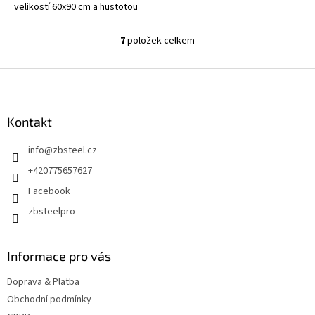
velikostí 60x90 cm a hustotou
2000 GSM je výborným
pomocníkem pro...
7
položek celkem
O
v
l
Z
á
á
d
p
a
a
Kontakt
c
t
í
info
@
zbsteel.cz
í
p
r
+420775657627
v
Facebook
k
y
zbsteelpro
v
ý
p
Informace pro vás
i
s
Doprava & Platba
u
Obchodní podmínky