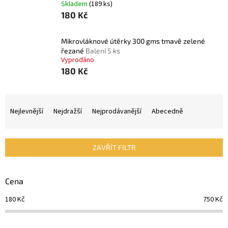
Skladem
(189 ks)
180 Kč
Mikrovláknové útěrky 300 gms tmavě zelené
řezané
Balení 5 ks
Vyprodáno
180 Kč
Ř
a
Nejlevnější
Nejdražší
Nejprodávanější
Abecedně
z
e
n
ZAVŘÍT FILTR
í
p
r
Cena
o
d
180
Kč
750
Kč
u
k