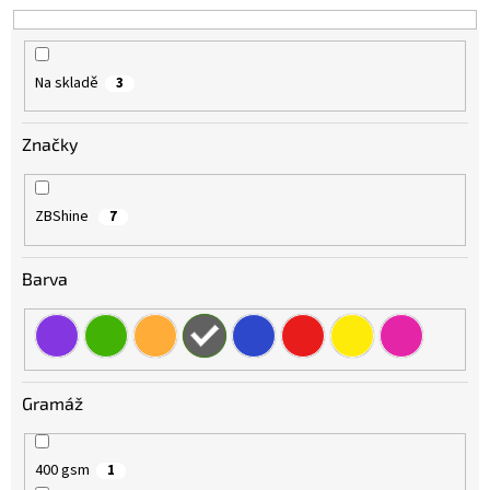
t
ů
Na skladě
3
Značky
ZBShine
7
Barva
Gramáž
400 gsm
1