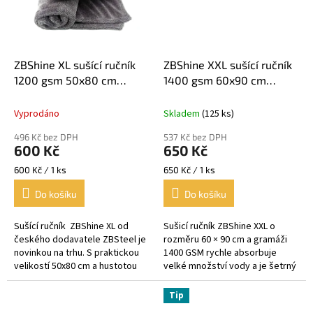
ZBShine XL sušící ručník
ZBShine XXL sušící ručník
1200 gsm 50x80 cm
1400 gsm 60x90 cm
Balení 1 ks
Balení 1 ks
Vyprodáno
Skladem
(125 ks)
496 Kč bez DPH
537 Kč bez DPH
600 Kč
650 Kč
Měrná
Měrná
600 Kč / 1 ks
650 Kč / 1 ks
cena:
cena:
Do košíku
Do košíku
Sušící ručník ZBShine XL od
Sušicí ručník ZBShine XXL o
českého dodavatele ZBSteel je
rozměru 60 × 90 cm a gramáži
novinkou na trhu. S praktickou
1400 GSM rychle absorbuje
velikostí 50x80 cm a hustotou
velké množství vody a je šetrný
1200 GSM je výborným
k laku. Díky velké ploše je
pomocníkem pro...
vhodný také pro SUV a
Tip
dodávky....