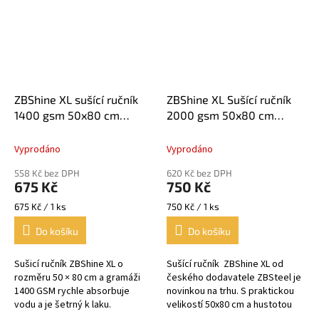
ZBShine XL sušící ručník
ZBShine XL Sušící ručník
1400 gsm 50x80 cm
2000 gsm 50x80 cm
Balení 1 ks
Balení 1 ks
Vyprodáno
Vyprodáno
558 Kč bez DPH
620 Kč bez DPH
675 Kč
750 Kč
Měrná
Měrná
675 Kč / 1 ks
750 Kč / 1 ks
cena:
cena:
Do košíku
Do košíku
Sušicí ručník ZBShine XL o
Sušící ručník ZBShine XL od
rozměru 50 × 80 cm a gramáži
českého dodavatele ZBSteel je
1400 GSM rychle absorbuje
novinkou na trhu. S praktickou
vodu a je šetrný k laku.
velikostí 50x80 cm a hustotou
Praktická velikost se snadno
2000 GSM je výborným