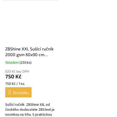
ovládá a je vhodná pro sušení
pomocníkem pro...
osobních...
ZBShine XXL Sušící ručník
2000 gsm 60x90 cm
Balení 1 ks
Skladem
(150 ks)
Průměrné
hodnocení
620 Kč bez DPH
produktu
750 Kč
je
5,0
Měrná
750 Kč / 1 ks
z
cena:
Do košíku
5
hvězdiček.
Sušící ručník ZBShine XXL od
českého dodavatele ZBSteel je
novinkou na trhu. S praktickou