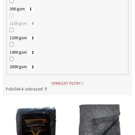
300 gsm
1
1100 gsm
0
1200 gsm
1
1400 gsm
2
2000 gsm
2
VYMAZAT FILTRY
Položek k zobrazení:
7
V
ý
p
i
s