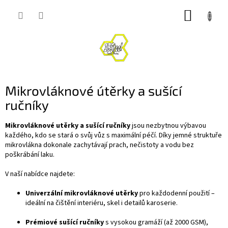
Přejít
NÁKUP
na
obsah
KOŠÍK
Mikrovláknové útěrky a sušící
ručníky
Mikrovláknové utěrky a sušící ručníky
jsou nezbytnou výbavou
každého, kdo se stará o svůj vůz s maximální péčí. Díky jemné struktuře
mikrovlákna dokonale zachytávají prach, nečistoty a vodu bez
poškrábání laku.
V naší nabídce najdete:
Univerzální mikrovláknové utěrky
pro každodenní použití –
ideální na čištění interiéru, skel i detailů karoserie.
Prémiové sušící ručníky
s vysokou gramáží (až 2000 GSM),