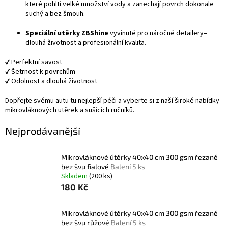
které pohltí velké množství vody a zanechají povrch dokonale
suchý a bez šmouh.
Speciální utěrky ZBShine
vyvinuté pro náročné detailery–
dlouhá životnost a profesionální kvalita.
✔ Perfektní savost
✔ Šetrnost k povrchům
✔ Odolnost a dlouhá životnost
Dopřejte svému autu tu nejlepší péči a vyberte si z naší široké nabídky
mikrovláknových utěrek a sušících ručníků.
Nejprodávanější
Mikrovláknové útěrky 40x40 cm 300 gsm řezané
bez švu fialové
Balení 5 ks
Skladem
(200 ks)
180 Kč
Mikrovláknové útěrky 40x40 cm 300 gsm řezané
bez švu růžové
Balení 5 ks