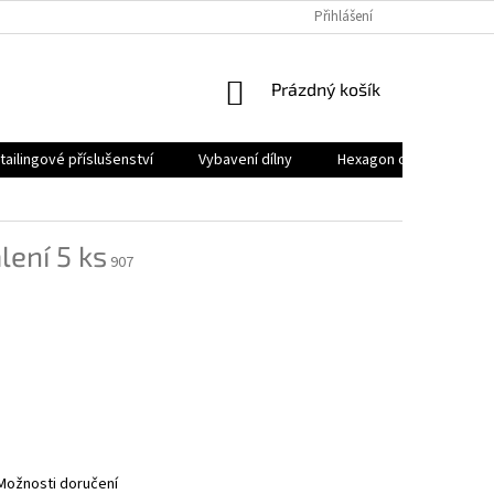
Přihlášení
NÁKUPNÍ
Prázdný košík
KOŠÍK
tailingové příslušenství
Vybavení dílny
Hexagon osvětlení
lení 5 ks
907
Možnosti doručení