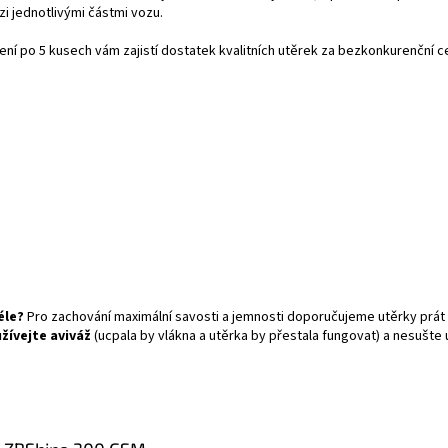
zi jednotlivými částmi vozu.
ní po 5 kusech vám zajistí dostatek kvalitních utěrek za bezkonkurenční c
éle?
Pro zachování maximální savosti a jemnosti doporučujeme utěrky prát p
žívejte aviváž
(ucpala by vlákna a utěrka by přestala fungovat) a nesušte 