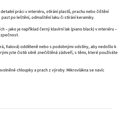
ailní práci v interiéru, otírání plastů, prachu nebo čištění
past po leštění, odmaštění laku či stírání keramiky.
– jako je například černý klavírní lak (piano black) v interiéru –
ezpečnost.
rá, fialová) odděleně nebo s podobnými odstíny, aby nedošlo k
ými jste čistili silně znečištěná zádveří, s těmi, které používáte
uvolněné chloupky a prach z výroby. Mikrovlákna se navíc