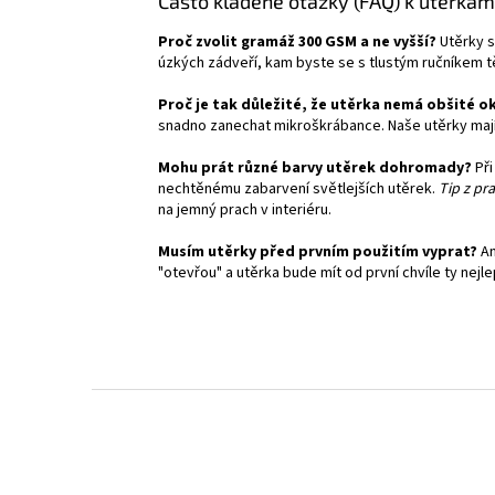
Často kladené otázky (FAQ) k utěrká
Proč zvolit gramáž 300 GSM a ne vyšší?
Utěrky s
úzkých zádveří, kam byste se s tlustým ručníkem těž
Proč je tak důležité, že utěrka nemá obšité o
snadno zanechat mikroškrábance. Naše utěrky mají 
Mohu prát různé barvy utěrek dohromady?
Při
nechtěnému zabarvení světlejších utěrek.
Tip z pra
na jemný prach v interiéru.
Musím utěrky před prvním použitím vyprat?
An
"otevřou" a utěrka bude mít od první chvíle ty nejle
Z
á
p
a