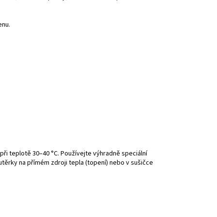
enu.
ři teplotě 30–40 °C. Používejte výhradně speciální
utěrky na přímém zdroji tepla (topení) nebo v sušičce