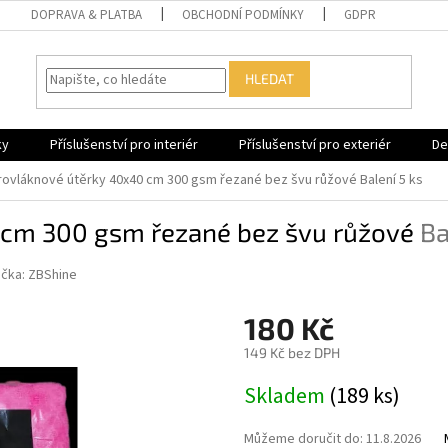
DOPRAVA & PLATBA
OBCHODNÍ PODMÍNKY
GDPR
HLEDAT
ky
Příslušenství pro interiér
Příslušenství pro exteriér
De
rovláknové útěrky 40x40 cm 300 gsm řezané bez švu růžové
Balení 5 ks
 cm 300 gsm řezané bez švu růžové
Ba
čka:
ZBShine
180 Kč
149 Kč bez DPH
Měrná
Skladem
(189 ks)
cena:
Můžeme doručit do:
11.8.2026