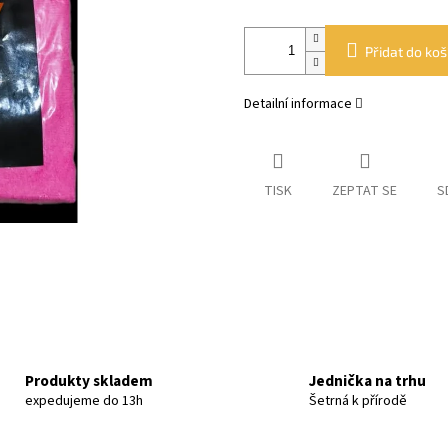
Přidat do koš
Detailní informace
TISK
ZEPTAT SE
S
Produkty skladem
Jednička na trhu
expedujeme do 13h
Šetrná k přírodě