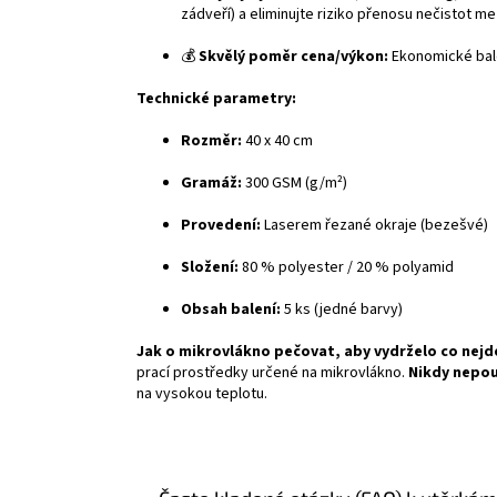
zádveří) a eliminujte riziko přenosu nečistot me
💰
Skvělý poměr cena/výkon:
Ekonomické bale
Technické parametry:
Rozměr:
40 x 40 cm
Gramáž:
300 GSM (g/m²)
Provedení:
Laserem řezané okraje (bezešvé)
Složení:
80 % polyester / 20 % polyamid
Obsah balení:
5 ks (jedné barvy)
Jak o mikrovlákno pečovat, aby vydrželo co nejd
prací prostředky určené na mikrovlákno.
Nikdy nepou
na vysokou teplotu.