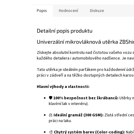
Popis
Hodnocení
Diskuze
Detailní popis produktu
Univerzální mikrovláknová utěrka ZBShi
Získejte absolutní kontrolu nad čistotou vašeho vozu
každého detailera i automobilového nadšence. Je navr
Tato utěrka je ideálním parťákem pro každodenní údrž
práci v zádveří a na těžko dostupných detailech karos
Hlavní výhody a vlastnosti:
🛡️
100% bezpečnost bez škrábanců:
Utěrky m
klavírní lak v interiéru).
⚖️
Ideální gramáž (300 GSM):
Zlatá střední ces
práci na laku.
🎨
Chytrý systém barev (Color-coding):
Nabíz