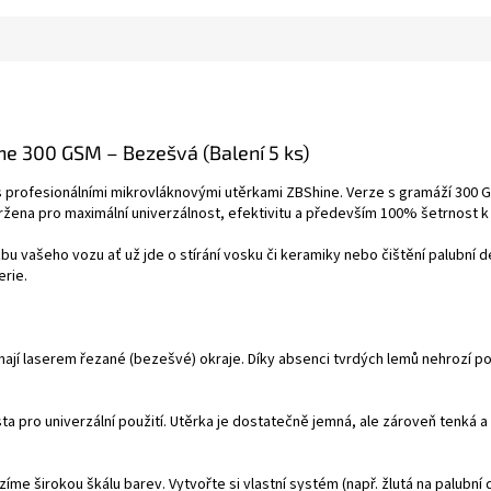
ne 300 GSM – Bezešvá (Balení 5 ks)
 s profesionálními mikrovláknovými utěrkami ZBShine. Verze s gramáží 300
žena pro maximální univerzálnost, efektivitu a především 100% šetrnost 
bu vašeho vozu ať už jde o stírání vosku či keramiky nebo čištění palubní
erie.
ají laserem řezané (bezešvé) okraje. Díky absenci tvrdých lemů nehrozí poš
ta pro univerzální použití. Utěrka je dostatečně jemná, ale zároveň tenká a
íme širokou škálu barev. Vytvořte si vlastní systém (např. žlutá na palubní 