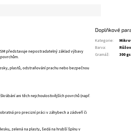
Doplňkové par
Kategorie
:
Mikrov
Barva
:
Růžov
 GSM představuje nepostradatelný základ výbavy
Gramáž
:
300 g
k povrchům.
 desky, plastů, odstraňování prachu nebo bezpečnou
krábání ani těch nejchoulostivějších povrchů (např.
 obratná pro precizní práci v záhybech a zádveří či
desku, zelená na plasty, šedá na hrubší špínu v