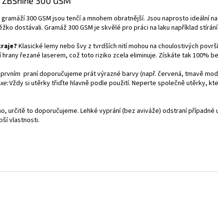
m ZBShine 300 GSM
 gramáží 300 GSM jsou tenčí a mnohem obratnější. Jsou naprosto ideální na det
ko dostávali. Gramáž 300 GSM je skvělé pro práci na laku například stírání 
kraje?
Klasické lemy nebo švy z tvrdších nití mohou na choulostivých površích 
hrany řezané laserem, což toto riziko zcela eliminuje. Získáte tak 100% b
 prvním praní doporučujeme prát výrazné barvy (např. červená, tmavě mod
xe:
Vždy si utěrky třiďte hlavně podle použití. Neperte společně utěrky, kter
o, určitě to doporučujeme. Lehké vyprání (bez aviváže) odstraní případné 
pší vlastnosti.