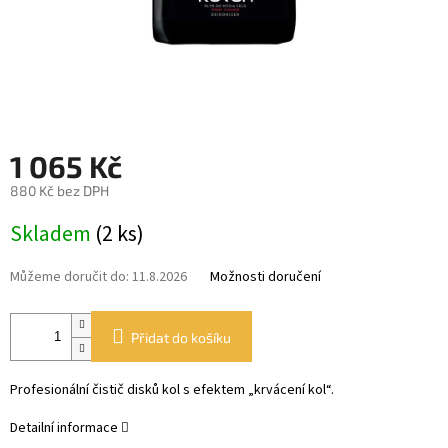
1 065 Kč
880 Kč bez DPH
Měrná
Skladem
(2 ks)
cena:
Můžeme doručit do:
11.8.2026
Možnosti doručení
Přidat do košíku
Profesionální čistič disků kol s efektem „krvácení kol“.
Detailní informace