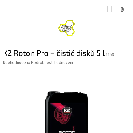
Přejít
NÁKUP
na
obsah
KOŠÍK
K2 Roton Pro – čistič disků 5 l
1159
Průměrné
Neohodnoceno
Podrobnosti hodnocení
hodnocení
produktu
je
0,0
z
5
hvězdiček.