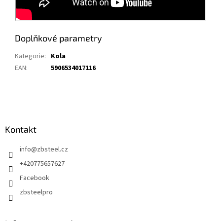
Doplňkové parametry
Kategorie
:
Kola
EAN
:
5906534017116
Z
á
p
a
Kontakt
t
info
@
zbsteel.cz
í
+420775657627
Facebook
zbsteelpro