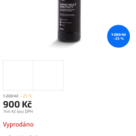
1 200 Kč
–25 %
1 200 Kč
–25 %
900 Kč
744 Kč bez DPH
Měrná
Vyprodáno
cena: