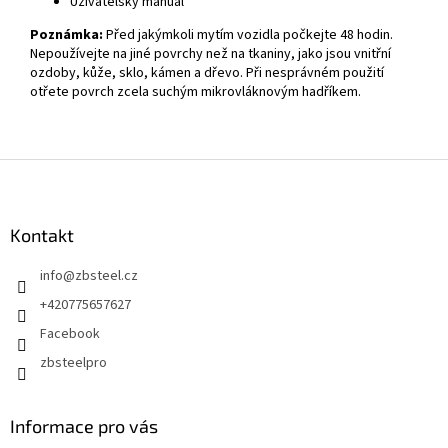
Uživatelský manuál
Poznámka:
Před jakýmkoli mytím vozidla počkejte 48 hodin.
Nepoužívejte na jiné povrchy než na tkaniny, jako jsou vnitřní
ozdoby, kůže, sklo, kámen a dřevo. Při nesprávném použití
otřete povrch zcela suchým mikrovláknovým hadříkem.
Z
á
p
a
Kontakt
t
info
@
zbsteel.cz
í
+420775657627
Facebook
zbsteelpro
Informace pro vás