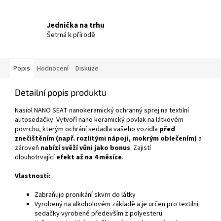
Jednička na trhu
Šetrná k přírodě
Popis
Hodnocení
Diskuze
Detailní popis produktu
Nasiol NANO SEAT nanokeramický ochranný sprej na textilní
autosedačky. Vytvoří nano keramický povlak na látkovém
povrchu, kterým ochrání sedadla vašeho vozidla
před
znečištěním (např. rozlitými nápoji, mokrým oblečením)
a
zároveň
nabízí svěží vůni jako bonus
. Zajistí
dlouhotrvající
efekt až na 4 měsíce
.
Vlastnosti:
Zabraňuje pronikání skvrn do látky
Vyrobený na alkoholovém základě a je určen pro textilní
sedačky vyrobené především z polyesteru