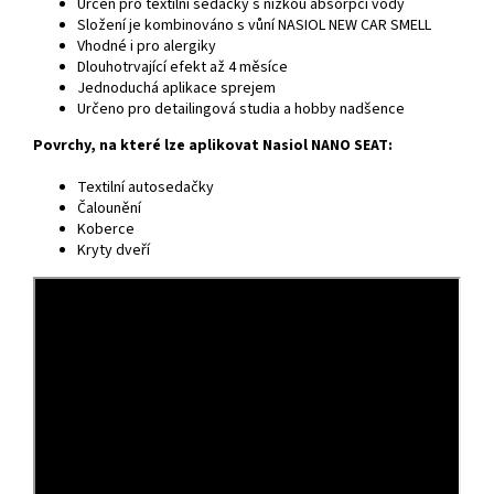
Určen pro textilní sedačky s nízkou absorpcí vody
Složení je kombinováno s vůní NASIOL NEW CAR SMELL
Vhodné i pro alergiky
Dlouhotrvající efekt až 4 měsíce
Jednoduchá aplikace sprejem
Určeno pro detailingová studia a hobby nadšence
Povrchy, na které lze aplikovat Nasiol NANO SEAT:
Textilní autosedačky
Čalounění
Koberce
Kryty dveří