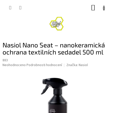
Přejít
NÁKUP
na
obsah
KOŠÍK
Nasiol Nano Seat – nanokeramická
ochrana textilních sedadel 500 ml
883
Průměrné
Neohodnoceno
Podrobnosti hodnocení
Značka:
Nasiol
hodnocení
produktu
je
0,0
z
5
hvězdiček.