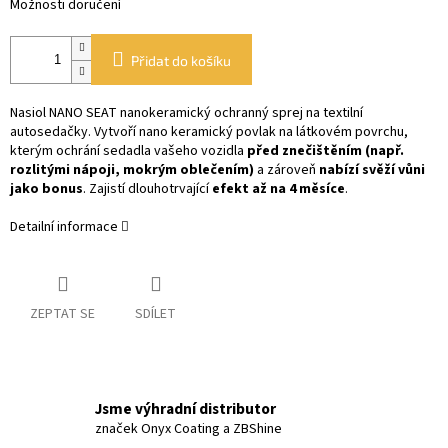
Možnosti doručení
Přidat do košíku
Nasiol NANO SEAT nanokeramický ochranný sprej na textilní
autosedačky. Vytvoří nano keramický povlak na látkovém povrchu,
kterým ochrání sedadla vašeho vozidla
před znečištěním (např.
rozlitými nápoji, mokrým oblečením)
a zároveň
nabízí svěží vůni
jako bonus
. Zajistí dlouhotrvající
efekt až na 4 měsíce
.
Detailní informace
ZEPTAT SE
SDÍLET
Jsme výhradní distributor
značek Onyx Coating a ZBShine