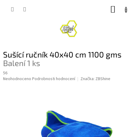
Přejít
NÁKUP
na
obsah
KOŠÍK
Sušící ručník 40x40 cm 1100 gms
Balení 1 ks
56
Průměrné
Neohodnoceno
Podrobnosti hodnocení
Značka:
ZBShine
hodnocení
produktu
je
0,0
z
5
hvězdiček.