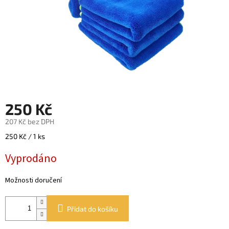
250 Kč
207 Kč bez DPH
Měrná
250 Kč / 1 ks
cena:
Vyprodáno
Možnosti doručení
Přidat do košíku