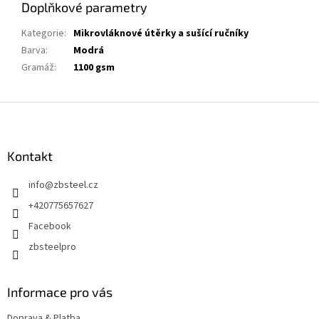
Doplňkové parametry
Kategorie
:
Mikrovláknové útěrky a sušící ručníky
Barva
:
Modrá
Gramáž
:
1100 gsm
Z
á
p
a
Kontakt
t
info
@
zbsteel.cz
í
+420775657627
Facebook
zbsteelpro
Informace pro vás
Doprava & Platba