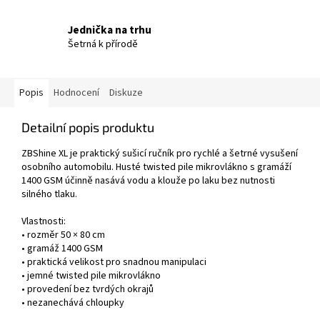
Jednička na trhu
Šetrná k přírodě
Popis
Hodnocení
Diskuze
Detailní popis produktu
ZBShine XL je praktický sušicí ručník pro rychlé a šetrné vysušení
osobního automobilu. Husté twisted pile mikrovlákno s gramáží
1400 GSM účinně nasává vodu a klouže po laku bez nutnosti
silného tlaku.
Vlastnosti:
• rozměr 50 × 80 cm
• gramáž 1400 GSM
• praktická velikost pro snadnou manipulaci
• jemné twisted pile mikrovlákno
• provedení bez tvrdých okrajů
• nezanechává chloupky