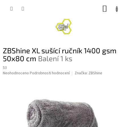
Přejít
NÁKUP
na
obsah
KOŠÍK
ZBShine XL sušící ručník 1400 gsm
50x80 cm
Balení 1 ks
53
Průměrné
Neohodnoceno
Podrobnosti hodnocení
Značka:
ZBShine
hodnocení
produktu
je
0,0
z
5
hvězdiček.