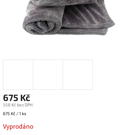
675 Kč
558 Kč bez DPH
Měrná
675 Kč / 1 ks
cena:
Vyprodáno