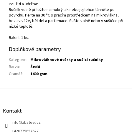
Použití a údržba:
Ručník volně přiložte na mokrý lak nebo jej lehce táhněte po
povrchu. Perte na 30 °C s pracím prostředkem na mikrovlákna,
bez aviváže, bělidel a parfemace. Sušte volně nebo v sušičce při
nízké teplotě.
Balení: 1 ks.
Doplňkové parametry
Kategorie
:
Mikrovláknové útěrky a sušící ručníky
Barva
:
Šedá
Gramáž
:
1400 gsm
Z
á
p
a
Kontakt
t
info
@
zbsteel.cz
í
+420775657627